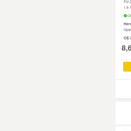
Für 
1.6 1
Smart Ersatzteile
Or
Hers
Ope
Suzuki Ersatzteile
OE-
8,
Toyota Ersatzteile
Vauxhall Ersatzteile
Volvo Ersatzteile