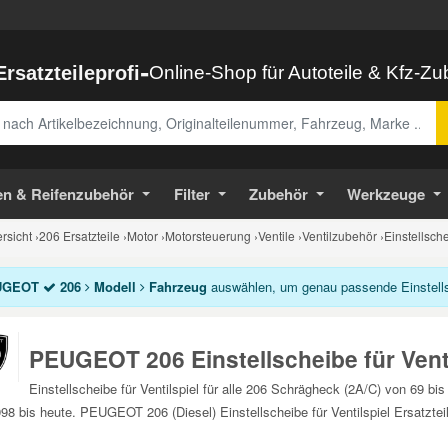
-
Ersatzteileprofi
Online-Shop für Autoteile & Kfz-Z
abe
en & Reifenzubehör
Filter
Zubehör
Werkzeuge
sicht
›
206 Ersatzteile
›
Motor
›
Motorsteuerung
›
Ventile
›
Ventilzubehör
›
Einstellsche
UGEOT
206
Modell
Fahrzeug
auswählen, um genau passende Einstellsch
PEUGEOT 206 Einstellscheibe für Venti
Einstellscheibe für Ventilspiel für alle 206 Schrägheck (2A/C) von 69 
98 bis heute. PEUGEOT 206 (Diesel) Einstellscheibe für Ventilspiel Ersatztei