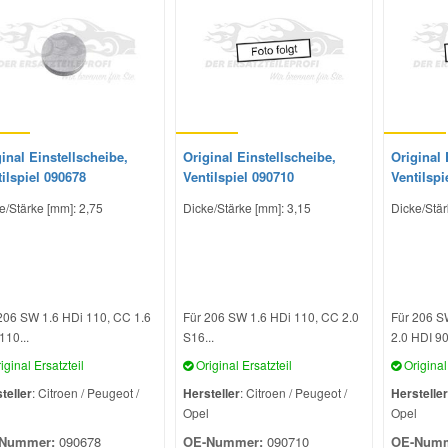
inal Einstellscheibe,
Original Einstellscheibe,
Original 
ilspiel 090678
Ventilspiel 090710
Ventilspi
e/Stärke [mm]: 2,75
Dicke/Stärke [mm]: 3,15
Dicke/Stär
206 SW 1.6 HDi 110, CC 1.6
Für 206 SW 1.6 HDi 110, CC 2.0
Für 206 S
110...
S16...
2.0 HDI 90.
iginal Ersatzteil
Original Ersatzteil
Original 
teller
: Citroen / Peugeot /
Hersteller
: Citroen / Peugeot /
Hersteller
l
Opel
Opel
Nummer:
090678
OE-Nummer:
090710
OE-Numm