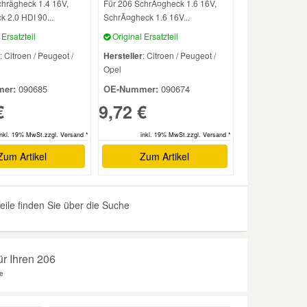
chrägheck 1.4 16V,
Für 206 SchrÃ¤gheck 1.6 16V,
 2.0 HDI 90...
SchrÃ¤gheck 1.6 16V...
Ersatzteil
Original Ersatzteil
: Citroen / Peugeot /
Hersteller
: Citroen / Peugeot /
Opel
er:
090685
OE-Nummer:
090674
€
9,72 €
inkl. 19% MwSt.zzgl. Versand *
inkl. 19% MwSt.zzgl. Versand *
Zum Artikel
Zum Artikel
eile finden Sie über die Suche
für Ihren 206
e