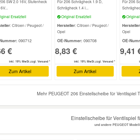
206 SW 2.0 16V, Stufenheck
Für 206 Schrägheck 1.9 D,
Für 206 S
6V...
Schrägheck 1.4 i...
Schrägheck
iginal Ersatzteil
Original Ersatzteil
Original 
teller
: Citroen / Peugeot /
Hersteller
: Citroen / Peugeot /
Hersteller
l
Opel
Opel
Nummer:
090712
OE-Nummer:
090708
OE-Numm
66 €
8,83 €
9,41 
inkl. 19% MwSt.zzgl. Versand *
inkl. 19% MwSt.zzgl. Versand *
Zum Artikel
Zum Artikel
Mehr PEUGEOT 206 Einstellscheibe für Ventilspiel T
Einstellscheibe für Ventilspiel 
und andere PEUGEOT Modell