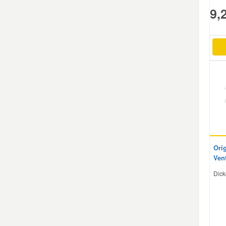
9,
Mazda Ersatzteile
Mercedes Ersatzteile
Mini Ersatzteile
Mitsubishi Ersatzteile
Nissan Ersatzteile
Orig
Vent
Porsche Ersatzteile
Dick
Seat Ersatzteile
Skoda Ersatzteile