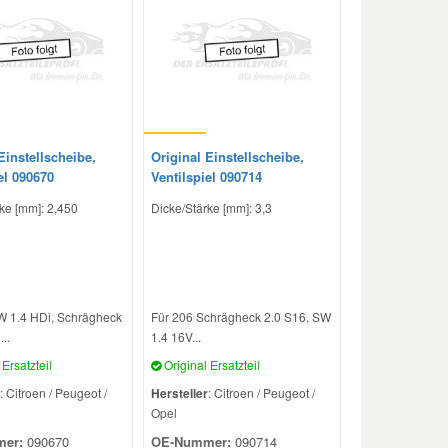
Einstellscheibe,
Original Einstellscheibe,
el 090670
Ventilspiel 090714
ke [mm]: 2,450
Dicke/Stärke [mm]: 3,3
W 1.4 HDi, Schrägheck
Für 206 Schrägheck 2.0 S16, SW
..
1.4 16V...
Ersatzteil
Original Ersatzteil
: Citroen / Peugeot /
Hersteller
: Citroen / Peugeot /
Opel
er:
090670
OE-Nummer:
090714