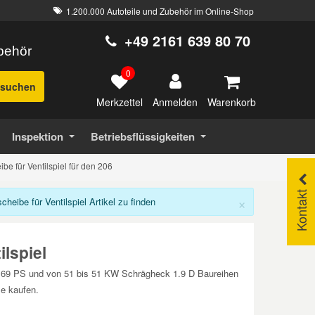
1.200.000 Autoteile und Zubehör im Online-Shop
+49 2161 639 80 70
ubehör
0
suchen
Merkzettel
Warenkorb
Anmelden
Inspektion
Betriebsflüssigkeiten
ibe für Ventilspiel für den 206
Kontakt
×
eibe für Ventilspiel Artikel zu finden
lspiel
bis 69 PS und von 51 bis 51 KW Schrägheck 1.9 D Baureihen
le kaufen.