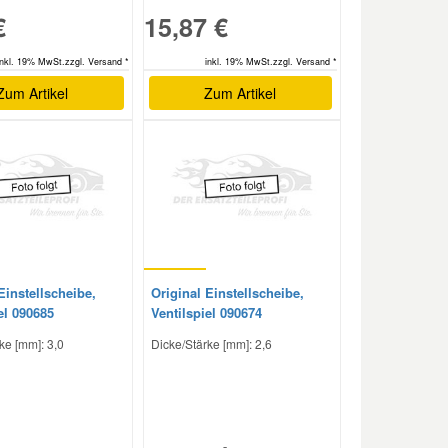
€
15,87 €
inkl. 19% MwSt.zzgl. Versand *
inkl. 19% MwSt.zzgl. Versand *
Zum Artikel
Zum Artikel
Einstellscheibe,
Original Einstellscheibe,
el 090685
Ventilspiel 090674
ke [mm]: 3,0
Dicke/Stärke [mm]: 2,6