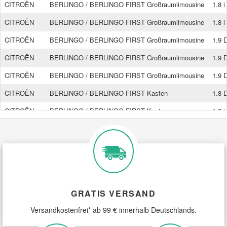
CITROËN
BERLINGO / BERLINGO FIRST Großraumlimousine
1.8 
CITROËN
BERLINGO / BERLINGO FIRST Großraumlimousine
1.8 
Smart Ersatzteile
CITROËN
BERLINGO / BERLINGO FIRST Großraumlimousine
1.9 
Suzuki Ersatzteile
CITROËN
BERLINGO / BERLINGO FIRST Großraumlimousine
1.9 
CITROËN
BERLINGO / BERLINGO FIRST Großraumlimousine
1.9 
Toyota Ersatzteile
CITROËN
BERLINGO / BERLINGO FIRST Kasten
1.8 
CITROËN
BERLINGO / BERLINGO FIRST Kasten
1.8 i
Vauxhall Ersatzteile
CITROËN
BERLINGO / BERLINGO FIRST Kasten
1.9 
Volvo Ersatzteile
CITROËN
BERLINGO / BERLINGO FIRST Kasten
1.9 
CITROËN
BERLINGO / BERLINGO FIRST Kasten
1.9 
CITROËN
BX
1.8 
GRATIS VERSAND
CITROËN
BX
15
Versandkostenfrei* ab 99 € innerhalb Deutschlands.
CITROËN
BX
16