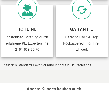
CITROËN
BX
16
CITROËN
BX
16
CITROËN
BX
16
HOTLINE
GARANTIE
CITROËN
BX
16
Kostenlose Beratung durch
Garantie und 14 Tage
CITROËN
BX
16 E
erfahrene Kfz-Experten
+49
Rückgaberecht für Ihren
CITROËN
BX
19
2161 639 80 70
Einkauf.
CITROËN
BX
19
CITROËN
BX
19
* für den Standard Paketversand innerhalb Deutschlands
CITROËN
BX
19 D
CITROËN
BX
19 D
Andere Kunden kauften auch:
CITROËN
BX
19 E
CITROËN
BX
19 E
CITROËN
BX
19 G