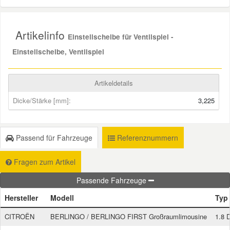
Mazda Ersatzteile
Artikelinfo
Einstellscheibe für Ventilspiel -
Mercedes Ersatzteile
Einstellscheibe, Ventilspiel
Mini Ersatzteile
Artikeldetails
Dicke/Stärke [mm]:
3,225
Mitsubishi Ersatzteile
Passend für Fahrzeuge
Referenznummern
Nissan Ersatzteile
Fragen zum Artikel
Porsche Ersatzteile
Passende Fahrzeuge
Hersteller
Modell
Typ
Seat Ersatzteile
CITROËN
BERLINGO / BERLINGO FIRST Großraumlimousine
1.8 
Skoda Ersatzteile