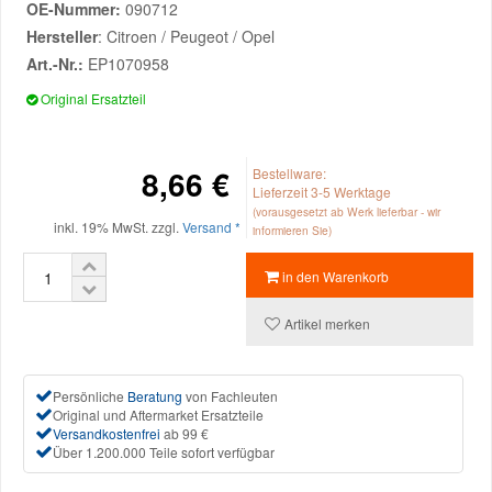
OE-Nummer:
090712
Reparatur-Zubehör
Schlüsselgehäuse
Hersteller
: Citroen / Peugeot / Opel
Daewoo Ersatzteile
Scheibenreinigung
Art.-Nr.:
EP1070958
Karosserie Werkzeug
Werkstattbedarf
Original Ersatzteil
Daihatsu Ersatzteile
Zündanlage und Glühanlage
Winter-Autozubehör
Dodge Ersatzteile
8,66 €
Bestellware:
Lieferzeit 3-5 Werktage
(vorausgesetzt ab Werk lieferbar - wir
Honda Ersatzteile
inkl. 19% MwSt. zzgl.
Versand *
informieren Sie)
in den Warenkorb
Hyundai Ersatzteile
Artikel merken
Jeep Ersatzteile
Persönliche
Beratung
von Fachleuten
Kia Ersatzteile
Original und Aftermarket Ersatzteile
Versandkostenfrei
ab 99 €
Über 1.200.000 Teile sofort verfügbar
Lancia Ersatzteile