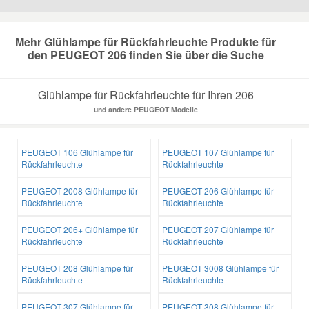
Mazda Ersatzteile
Mehr Glühlampe für Rückfahrleuchte Produkte für
den PEUGEOT 206 finden Sie über die Suche
Mercedes Ersatzteile
Glühlampe für Rückfahrleuchte für Ihren 206
Mini Ersatzteile
und andere PEUGEOT Modelle
Mitsubishi Ersatzteile
PEUGEOT 106 Glühlampe für
PEUGEOT 107 Glühlampe für
Rückfahrleuchte
Rückfahrleuchte
Nissan Ersatzteile
PEUGEOT 2008 Glühlampe für
PEUGEOT 206 Glühlampe für
Rückfahrleuchte
Rückfahrleuchte
Porsche Ersatzteile
PEUGEOT 206+ Glühlampe für
PEUGEOT 207 Glühlampe für
Rückfahrleuchte
Rückfahrleuchte
Seat Ersatzteile
PEUGEOT 208 Glühlampe für
PEUGEOT 3008 Glühlampe für
Rückfahrleuchte
Rückfahrleuchte
Skoda Ersatzteile
PEUGEOT 307 Glühlampe für
PEUGEOT 308 Glühlampe für