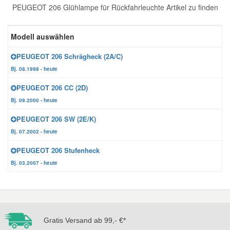
PEUGEOT 206 Glühlampe für Rückfahrleuchte Artikel zu finden
Reparatur-Zubehör
Schlüsselgehäuse
Daewoo Ersatzteile
Scheibenreinigung
Modell auswählen
Karosserie Werkzeug
Werkstattbedarf
Daihatsu Ersatzteile
Zündanlage und Glühanlage
PEUGEOT 206 Schrägheck (2A/C)
Bj. 08.1998 - heute
Winter-Autozubehör
Dodge Ersatzteile
PEUGEOT 206 CC (2D)
Bj. 09.2000 - heute
Honda Ersatzteile
PEUGEOT 206 SW (2E/K)
Bj. 07.2002 - heute
Hyundai Ersatzteile
PEUGEOT 206 Stufenheck
Bj. 03.2007 - heute
Jeep Ersatzteile
Kia Ersatzteile
Gratis Versand ab 99,- €*
Lancia Ersatzteile