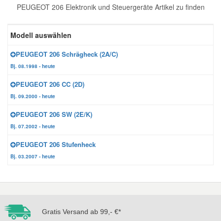
PEUGEOT 206 Elektronik und Steuergeräte Artikel zu finden
Reparatur-Zubehör
Schlüsselgehäuse
Daewoo Ersatzteile
Scheibenreinigung
Modell auswählen
Karosserie Werkzeug
Werkstattbedarf
Daihatsu Ersatzteile
Zündanlage und Glühanlage
PEUGEOT 206 Schrägheck (2A/C)
Bj. 08.1998 - heute
Winter-Autozubehör
Dodge Ersatzteile
PEUGEOT 206 CC (2D)
Bj. 09.2000 - heute
Honda Ersatzteile
PEUGEOT 206 SW (2E/K)
Bj. 07.2002 - heute
Hyundai Ersatzteile
PEUGEOT 206 Stufenheck
Bj. 03.2007 - heute
Jeep Ersatzteile
Kia Ersatzteile
Gratis Versand ab 99,- €*
Lancia Ersatzteile