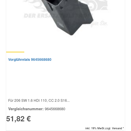
Vorglührelais 9645668680
Für 206 SW 1.6 HDi 110, CC 2.0 S16...
Vergleichsnummer:
9645668680
51,82 €
inkl. 19% MwSt.zzgl. Versand *