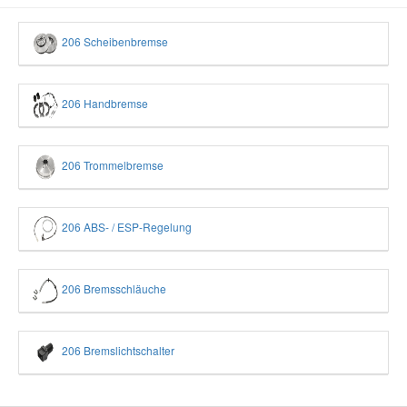
206 Scheibenbremse
206 Handbremse
206 Trommelbremse
206 ABS- / ESP-Regelung
206 Bremsschläuche
206 Bremslichtschalter