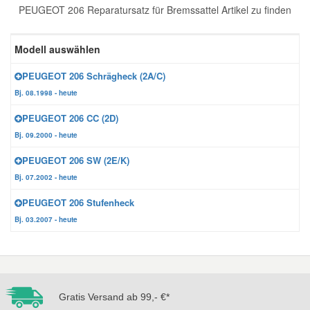
PEUGEOT 206 Reparatursatz für Bremssattel Artikel zu finden
Reparatur-Zubehör
Schlüsselgehäuse
Daewoo Ersatzteile
Scheibenreinigung
Modell auswählen
Karosserie Werkzeug
Werkstattbedarf
Daihatsu Ersatzteile
Zündanlage und Glühanlage
PEUGEOT 206 Schrägheck (2A/C)
Bj. 08.1998 - heute
Winter-Autozubehör
Dodge Ersatzteile
PEUGEOT 206 CC (2D)
Bj. 09.2000 - heute
Honda Ersatzteile
PEUGEOT 206 SW (2E/K)
Bj. 07.2002 - heute
Hyundai Ersatzteile
PEUGEOT 206 Stufenheck
Bj. 03.2007 - heute
Jeep Ersatzteile
Kia Ersatzteile
Gratis Versand ab 99,- €*
Lancia Ersatzteile