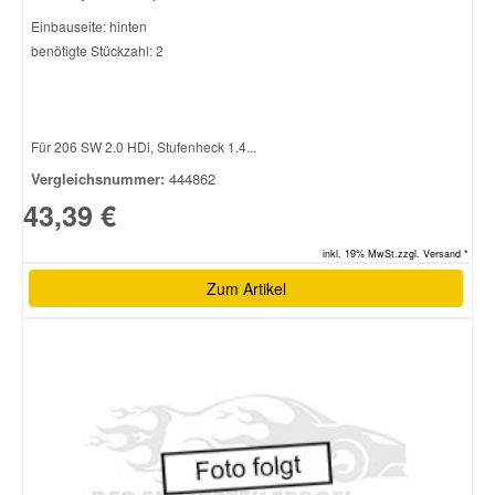
Einbauseite: hinten
benötigte Stückzahl: 2
Smart Ersatzteile
Suzuki Ersatzteile
Für 206 SW 2.0 HDi, Stufenheck 1.4...
Vergleichsnummer:
444862
Toyota Ersatzteile
43,39 €
Vauxhall Ersatzteile
inkl. 19% MwSt.zzgl. Versand *
Zum Artikel
Volvo Ersatzteile