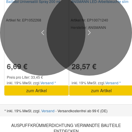
Ballistol Universalöl Spray 200 ml
ANSMANN LED-Arbeitsleuchte slim
Artikel Nr. EP1052268
Artikel Nr. EP10071240
Hersteller
: ANSMANN
Previous
Next
6,69 €
28,57 €
Preis pro Liter: 33,45 €
inkl. 19% MwSt. zzgl.
Versand *
inkl. 19% MwSt. zzgl.
Versand *
zum Artikel
zum Artikel
* inkl. 19% MwSt. zzgl.
Versand
- Versandkostenfrei ab 99 € (DE)
AUSPUFFKRÜMMERDICHTUNG VERWANDTE BAUTEILE
ENTDECKEN