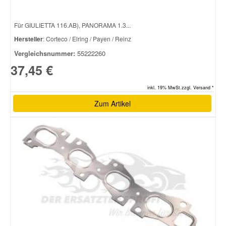
Für GIULIETTA 116.AB), PANORAMA 1.3...
Smart Ersatzteile
Hersteller
: Corteco / Elring / Payen / Reinz
Vergleichsnummer:
55222260
Suzuki Ersatzteile
37,45 €
Toyota Ersatzteile
inkl. 19% MwSt.zzgl. Versand *
Zum Artikel
Vauxhall Ersatzteile
Volvo Ersatzteile