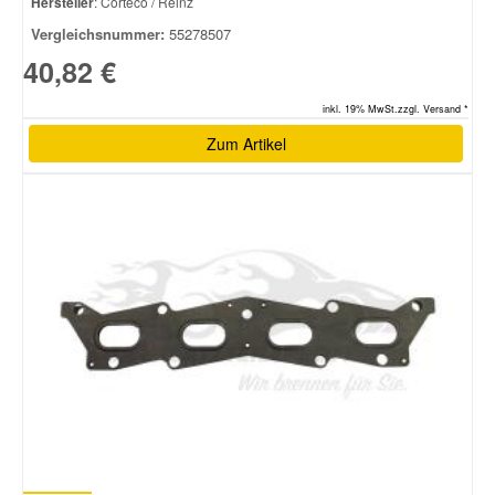
Hersteller
: Corteco / Reinz
Vergleichsnummer:
55278507
40,82 €
inkl. 19% MwSt.zzgl. Versand *
Zum Artikel