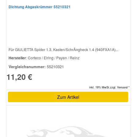
Dichtung Abgaskrümmer 55210321
Für GIULIETTA Spider 1.3, Kasten/SchrÃ¤gheck 1.4 (940FXA1A)...
Hersteller
: Corteco / Elring / Payen / Reinz
Vergleichsnummer:
55210321
11,20 €
inkl. 19% MwSt.zzgl. Versand *
Zum Artikel