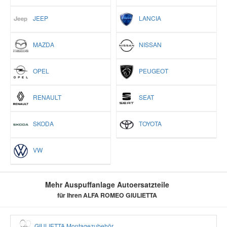
JEEP
LANCIA
MAZDA
NISSAN
OPEL
PEUGEOT
RENAULT
SEAT
SKODA
TOYOTA
VW
Mehr Auspuffanlage Autoersatzteile
für Ihren ALFA ROMEO GIULIETTA
GIULIETTA Montagezubehör