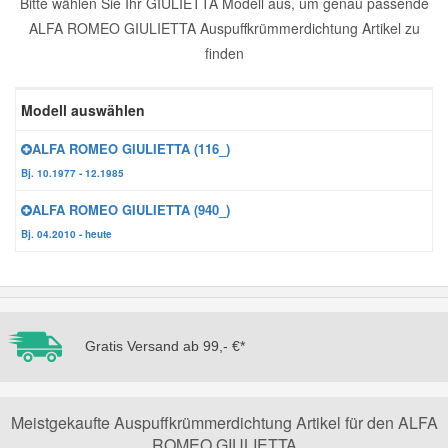
Bitte wählen Sie Ihr GIULIETTA Modell aus, um genau passende
ALFA ROMEO GIULIETTA Auspuffkrümmerdichtung Artikel zu
Reparatur-Zubehör
Schlüsselgehäuse
Daewoo Ersatzteile
Scheibenreinigung
finden
Karosserie Werkzeug
Werkstattbedarf
Daihatsu Ersatzteile
Zündanlage und Glühanlage
Modell auswählen
Winter-Autozubehör
ALFA ROMEO GIULIETTA (116_)
Dodge Ersatzteile
Bj. 10.1977 - 12.1985
Honda Ersatzteile
ALFA ROMEO GIULIETTA (940_)
Bj. 04.2010 - heute
Hyundai Ersatzteile
Jeep Ersatzteile
Gratis Versand ab 99,- €*
Kia Ersatzteile
Meistgekaufte Auspuffkrümmerdichtung Artikel für den ALFA
Lancia Ersatzteile
ROMEO GIULIETTA