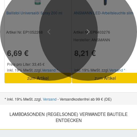
Ballistol Universalöl Spray 200 ml
ANSMANN LED-Arbeitsleuchte slim
Artikel Nr. EP1052268
Artikel Nr. EP6403276
Previous
Next
Hersteller
: ANSMANN
6,69 €
8,21 €
Preis pro Liter: 33,45 €
inkl. 19% MwSt. zzgl.
Versand *
inkl. 19% MwSt. zzgl.
Versand *
zum Artikel
zum Artikel
* inkl. 19% MwSt. zzgl.
Versand
- Versandkostenfrei ab 99 € (DE)
LAMBDASONDEN (REGELSONDE) VERWANDTE BAUTEILE
ENTDECKEN