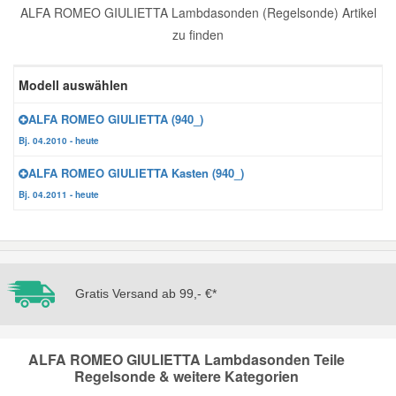
ALFA ROMEO GIULIETTA Lambdasonden (Regelsonde) Artikel
Reparatur-Zubehör
Schlüsselgehäuse
Daewoo Ersatzteile
zu finden
Scheibenreinigung
Karosserie Werkzeug
Werkstattbedarf
Daihatsu Ersatzteile
Modell auswählen
Zündanlage und Glühanlage
ALFA ROMEO GIULIETTA (940_)
Winter-Autozubehör
Dodge Ersatzteile
Bj. 04.2010 - heute
ALFA ROMEO GIULIETTA Kasten (940_)
Honda Ersatzteile
Bj. 04.2011 - heute
Hyundai Ersatzteile
Jeep Ersatzteile
Gratis Versand ab 99,- €*
Kia Ersatzteile
ALFA ROMEO GIULIETTA Lambdasonden Teile
Regelsonde & weitere Kategorien
Lancia Ersatzteile