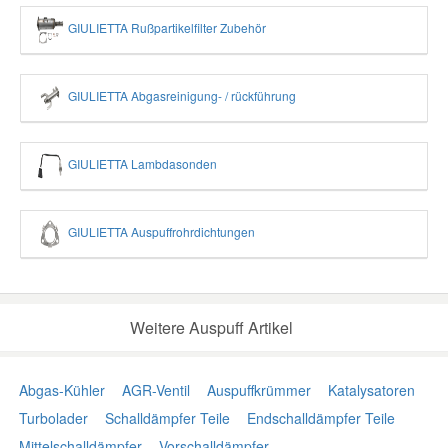
GIULIETTA Rußpartikelfilter Zubehör
GIULIETTA Abgasreinigung- / rückführung
GIULIETTA Lambdasonden
GIULIETTA Auspuffrohrdichtungen
Weitere Auspuff Artikel
Abgas-Kühler
AGR-Ventil
Auspuffkrümmer
Katalysatoren
Turbolader
Schalldämpfer Teile
Endschalldämpfer Teile
Mittelschalldämpfer
Vorschalldämpfer