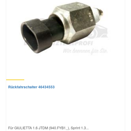
Mazda Ersatzteile
Mercedes Ersatzteile
Mini Ersatzteile
Mitsubishi Ersatzteile
Nissan Ersatzteile
Rückfahrschalter 46434553
Porsche Ersatzteile
Seat Ersatzteile
Für GIULIETTA 1.6 JTDM (940.FYB1_), Sprint 1.3...
Skoda Ersatzteile