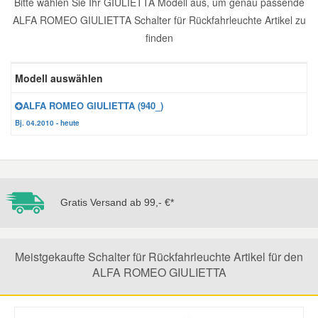
Bitte wählen Sie Ihr GIULIETTA Modell aus, um genau passende
ALFA ROMEO GIULIETTA Schalter für Rückfahrleuchte Artikel zu
Reparatur-Zubehör
Schlüsselgehäuse
Daewoo Ersatzteile
Scheibenreinigung
finden
Karosserie Werkzeug
Werkstattbedarf
Daihatsu Ersatzteile
Zündanlage und Glühanlage
Modell auswählen
Winter-Autozubehör
ALFA ROMEO GIULIETTA (940_)
Dodge Ersatzteile
Bj. 04.2010 - heute
Honda Ersatzteile
Hyundai Ersatzteile
Gratis Versand ab 99,- €*
Jeep Ersatzteile
Meistgekaufte Schalter für Rückfahrleuchte Artikel für den
Kia Ersatzteile
ALFA ROMEO GIULIETTA
Lancia Ersatzteile