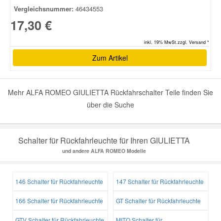
Vergleichsnummer:
46434553
17,30 €
Smart Ersatzteile
inkl. 19% MwSt.zzgl. Versand *
Suzuki Ersatzteile
Zum Artikel
Toyota Ersatzteile
Mehr ALFA ROMEO GIULIETTA Rückfahrschalter Teile finden Sie
über die Suche
Vauxhall Ersatzteile
Volvo Ersatzteile
Schalter für Rückfahrleuchte für Ihren GIULIETTA
und andere ALFA ROMEO Modelle
146 Schalter für Rückfahrleuchte
147 Schalter für Rückfahrleuchte
166 Schalter für Rückfahrleuchte
GT Schalter für Rückfahrleuchte
GTV Schalter für Rückfahrleuchte
MITO Schalter für