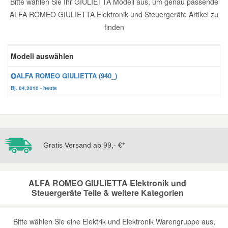
Bitte wählen Sie Ihr GIULIETTA Modell aus, um genau passende
ALFA ROMEO GIULIETTA Elektronik und Steuergeräte Artikel zu
Reparatur-Zubehör
Schlüsselgehäuse
Daewoo Ersatzteile
Scheibenreinigung
finden
Karosserie Werkzeug
Werkstattbedarf
Daihatsu Ersatzteile
Zündanlage und Glühanlage
Modell auswählen
Winter-Autozubehör
ALFA ROMEO GIULIETTA (940_)
Dodge Ersatzteile
Bj. 04.2010 - heute
Honda Ersatzteile
Hyundai Ersatzteile
Gratis Versand ab 99,- €*
Jeep Ersatzteile
ALFA ROMEO GIULIETTA Elektronik und
Steuergeräte Teile & weitere Kategorien
Kia Ersatzteile
Lancia Ersatzteile
Bitte wählen Sie eine Elektrik und Elektronik Warengruppe aus,