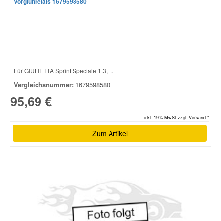
Vorglührelais 1679598580
Für GIULIETTA Sprint Speciale 1.3, ...
Vergleichsnummer:
1679598580
95,69 €
inkl. 19% MwSt.zzgl. Versand *
Zum Artikel