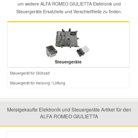
um weitere ALFA ROMEO GIULIETTA Elektronik und
Steuergeräte Ersatzteile und Verschleißteile zu finden.
Mazda Ersatzteile
Mercedes Ersatzteile
Mini Ersatzteile
Steuergeräte
Mitsubishi Ersatzteile
Steuergerät für Glühzeit
Steuergerät für Heizung / Lüftung
Nissan Ersatzteile
Porsche Ersatzteile
Meistgekaufte Elektronik und Steuergeräte Artikel für den
ALFA ROMEO GIULIETTA
Seat Ersatzteile
Skoda Ersatzteile