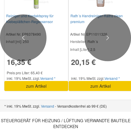
Reiniger und Kontaktspray für
Rath´s Handreiniger-Raths clean
Klebeplättchen-Regensensor
premium
Artikel Nr. EP6378490
Artikel Nr. EP11011326
Previous
Next
Inhalt [ml]:
250
Hersteller
: Rath´s
Inhalt [Liter]:
2,5
16,35 €
20,15 €
Preis pro Liter: 65,40 €
inkl. 19% MwSt. zzgl.
Versand *
inkl. 19% MwSt. zzgl.
Versand *
zum Artikel
zum Artikel
* inkl. 19% MwSt. zzgl.
Versand
- Versandkostenfrei ab 99 € (DE)
STEUERGERÄT FÜR HEIZUNG / LÜFTUNG VERWANDTE BAUTEILE
ENTDECKEN