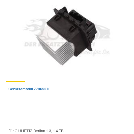
Mazda Ersatzteile
Mercedes Ersatzteile
Mini Ersatzteile
Mitsubishi Ersatzteile
Nissan Ersatzteile
Gebläsemodul 77365570
Porsche Ersatzteile
Seat Ersatzteile
Für GIULIETTA Berlina 1.3, 1.4 TB...
Skoda Ersatzteile