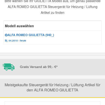
Bitte wählen Sie Ihr GIULIETTA Modell aus, um genau passende
ALFA ROMEO GIULIETTA Steuergerät für Heizung / Lüftung
Reparatur-Zubehör
Schlüsselgehäuse
Daewoo Ersatzteile
Scheibenreinigung
Artikel zu finden
Karosserie Werkzeug
Werkstattbedarf
Daihatsu Ersatzteile
Zündanlage und Glühanlage
Modell auswählen
Winter-Autozubehör
ALFA ROMEO GIULIETTA (940_)
Dodge Ersatzteile
Bj. 04.2010 - heute
Honda Ersatzteile
Hyundai Ersatzteile
Gratis Versand ab 99,- €*
Jeep Ersatzteile
Meistgekaufte Steuergerät für Heizung / Lüftung Artikel für
Kia Ersatzteile
den ALFA ROMEO GIULIETTA
Lancia Ersatzteile