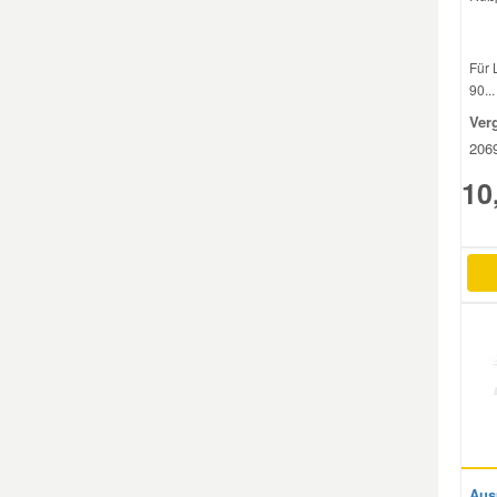
Mazda Ersatzteile
Für 
90...
Mercedes Ersatzteile
Ver
206
Mini Ersatzteile
10
Mitsubishi Ersatzteile
Nissan Ersatzteile
Porsche Ersatzteile
Seat Ersatzteile
Skoda Ersatzteile
Aus