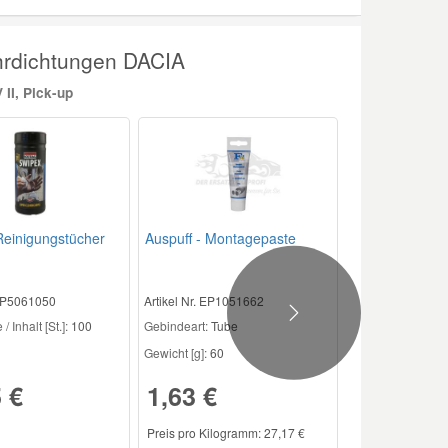
hrdichtungen DACIA
II, Pick-up
einigungstücher
Auspuff - Montagepaste
 EP5061050
Artikel Nr. EP1051662
Next
/ Inhalt [St.]:
100
Gebindeart:
Tube
Gewicht [g]:
60
 €
1,63 €
Preis pro Kilogramm: 27,17 €