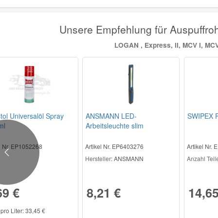
Unsere Empfehlung für Auspuffro
LOGAN , Express, II, MCV I, MCV 
stol Universalöl Spray
ANSMANN LED-
SWIPEX R
ml
Arbeitsleuchte slim
el Nr. EP1052268
Artikel Nr. EP6403276
Artikel Nr.
Previous
Hersteller
: ANSMANN
Anzahl Teile 
69 €
8,21 €
14,65
 pro Liter: 33,45 €