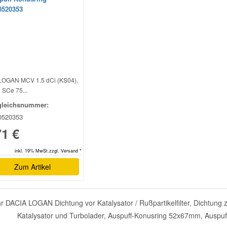
0520353
LOGAN MCV 1.5 dCi (KS04),
0 SCe 75...
gleichsnummer:
0520353
71 €
inkl. 19% MwSt.zzgl. Versand *
Zum Artikel
r DACIA LOGAN Dichtung vor Katalysator / Rußpartikelfilter, Dichtung
Katalysator und Turbolader, Auspuff-Konusring 52x67mm, Auspuff