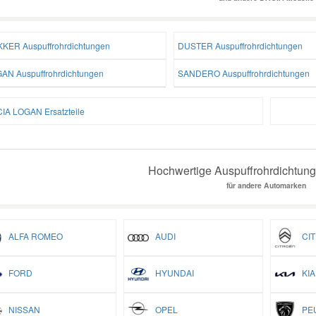
KER Auspuffrohrdichtungen
DUSTER Auspuffrohrdichtungen
AN Auspuffrohrdichtungen
SANDERO Auspuffrohrdichtungen
IA LOGAN Ersatzteile
Hochwertige Auspuffrohrdichtung
für andere Automarken
ALFA ROMEO
AUDI
CIT
FORD
HYUNDAI
KIA
NISSAN
OPEL
PEU