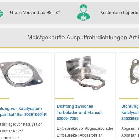
Gratis Versand ab 99,- €*
Kostenlose Experte
Meistgekaufte Auspuffrohrdichtungen Art
Dichtung zwischen
Dichtung
tung vor Katalysator /
Turbolader und Flansch
Katalysa
artikelfilter 206910004R
8200947259
82003665
sanlage: vor Katalysator
Einbauseite: vor Abgasturbolader
Abgasanla
sanlage : vor
Einbauseite : Abgasrohr an
Abgasanla
rtikelfilter