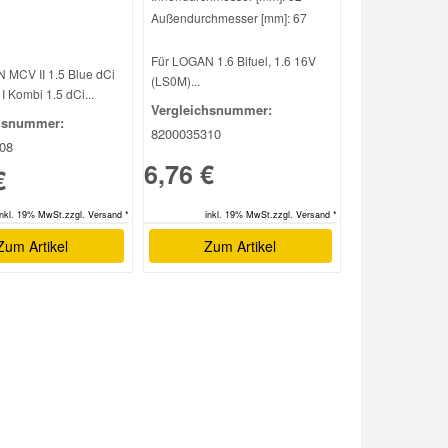
Außendurchmesser [mm]: 67
Für LOGAN 1.6 Bifuel, 1.6 16V
 MCV II 1.5 Blue dCi
(LS0M)...
 I Kombi 1.5 dCi...
Vergleichsnummer:
hsnummer:
8200035310
08
6,76 €
€
inkl. 19% MwSt.zzgl. Versand *
inkl. 19% MwSt.zzgl. Versand *
Zum Artikel
Zum Artikel