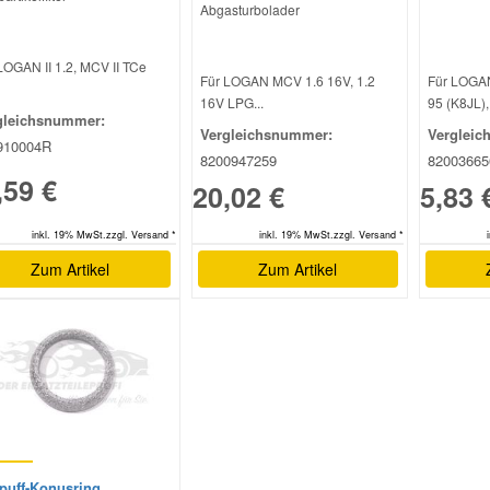
Abgasturbolader
LOGAN II 1.2, MCV II TCe
Für LOGAN MCV 1.6 16V, 1.2
Für LOGAN
16V LPG...
95 (K8JL),
gleichsnummer:
Vergleichsnummer:
Vergleic
910004R
8200947259
82003665
,59 €
20,02 €
5,83 
inkl. 19% MwSt.zzgl. Versand *
inkl. 19% MwSt.zzgl. Versand *
Zum Artikel
Zum Artikel
puff-Konusring