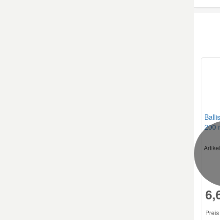
Balli
200 
Artik
6,
Preis