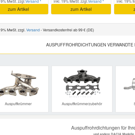
 19% MwSt. zzgl.
Versand *
inkl. 19% MwSt. zzgl.
Versand *
inkl. 19% M
zum Artikel
zum Artikel
 19% MwSt. zzgl.
Versand
- Versandkostenfrei ab 99 € (DE)
AUSPUFFROHRDICHTUNGEN VERWANDTE 
Previous
Auspuffkrümmer
Auspuffkrümmerzubehör
Auspuffrohrdichtungen für I
und andere DACIA Modelle