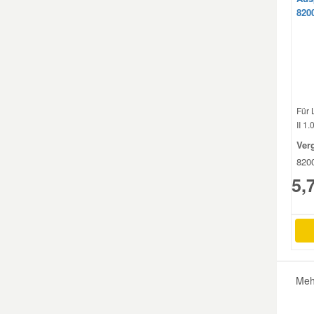
820
Smart Ersatzteile
Suzuki Ersatzteile
Für 
Toyota Ersatzteile
II 1.
Ver
Vauxhall Ersatzteile
820
5,
Volvo Ersatzteile
Meh