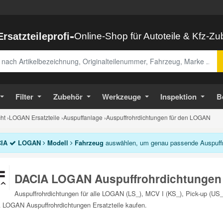
-
Ersatzteileprofi
Online-Shop für Autoteile & Kfz-Z
abe
Filter
Zubehör
Werkzeuge
Inspektion
B
ht
›
LOGAN Ersatzteile
›
Auspuffanlage
›
Auspuffrohrdichtungen für den LOGAN
IA
LOGAN
Modell
Fahrzeug
auswählen, um genau passende Auspuffro
DACIA LOGAN Auspuffrohrdichtungen
Auspuffrohrdichtungen für alle LOGAN (LS_), MCV I (KS_), Pick-up (US_)
LOGAN Auspuffrohrdichtungen Ersatzteile kaufen.