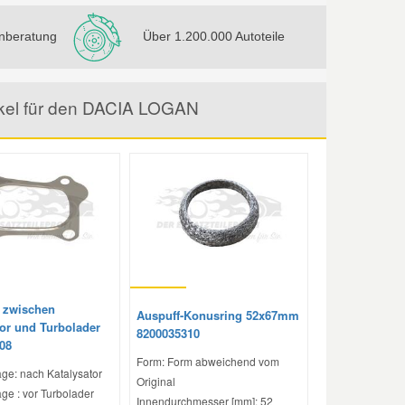
nberatung
Über 1.200.000 Autoteile
ikel für den DACIA LOGAN
 zwischen
Auspuff-Konusring 52x67mm
tor und Turbolader
8200035310
08
Form: Form abweichend vom
ge: nach Katalysator
Original
ge : vor Turbolader
Innendurchmesser [mm]: 52