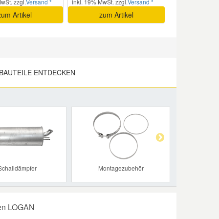
wSt. zzgl.
Versand *
inkl. 19% MwSt. zzgl.
Versand *
zum Artikel
zum Artikel
BAUTEILE ENTDECKEN
Next
Schalldämpfer
Montagezubehör
hren LOGAN