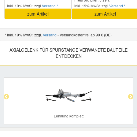
inkl. 19% MwSt. zzgl.
Versand *
inkl. 19% MwSt. zzgl.
Versand *
zum Artikel
zum Artikel
Smart Ersatzteile
Suzuki Ersatzteile
* inkl. 19% MwSt. zzgl.
Versand
- Versandkostenfrei ab 99 € (DE)
AXIALGELENK FÜR SPURSTANGE VERWANDTE BAUTEILE
Toyota Ersatzteile
ENTDECKEN
Vauxhall Ersatzteile
Previous
Nex
Volvo Ersatzteile
Lenkung komplett