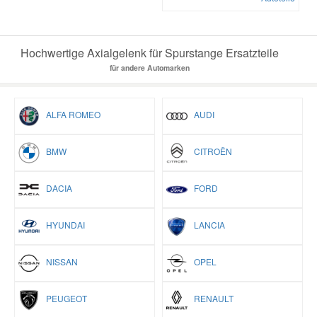
Hochwertige Axialgelenk für Spurstange Ersatzteile
für andere Automarken
ALFA ROMEO
AUDI
BMW
CITROËN
DACIA
FORD
HYUNDAI
LANCIA
NISSAN
OPEL
PEUGEOT
RENAULT