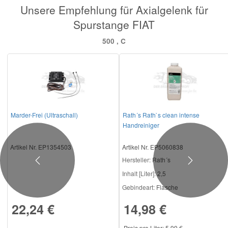
Unsere Empfehlung für Axialgelenk für
Spurstange FIAT
Mazda Ersatzteile
500 , C
Mercedes Ersatzteile
Mini Ersatzteile
Mitsubishi Ersatzteile
Marder-Frei (Ultraschall)
Rath´s Rath`s clean intense
Handreiniger
Nissan Ersatzteile
Artikel Nr. EP1354503
Artikel Nr. EP5060838
Hersteller
: Rath´s
Previous
Next
Porsche Ersatzteile
Inhalt [Liter]:
2,5
Gebindeart:
Flasche
Seat Ersatzteile
22,24 €
14,98 €
Skoda Ersatzteile
Preis pro Liter: 5,99 €