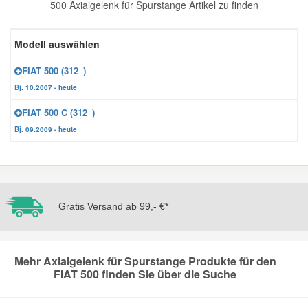
500 Axialgelenk für Spurstange Artikel zu finden
Reparatur-Zubehör
Schlüsselgehäuse
Daewoo Ersatzteile
Scheibenreinigung
Modell auswählen
Karosserie Werkzeug
Werkstattbedarf
Daihatsu Ersatzteile
Zündanlage und Glühanlage
FIAT 500 (312_)
Bj. 10.2007 - heute
Winter-Autozubehör
Dodge Ersatzteile
FIAT 500 C (312_)
Bj. 09.2009 - heute
Honda Ersatzteile
Hyundai Ersatzteile
Gratis Versand ab 99,- €*
Jeep Ersatzteile
Kia Ersatzteile
Mehr Axialgelenk für Spurstange Produkte für den
FIAT 500 finden Sie über die Suche
Lancia Ersatzteile