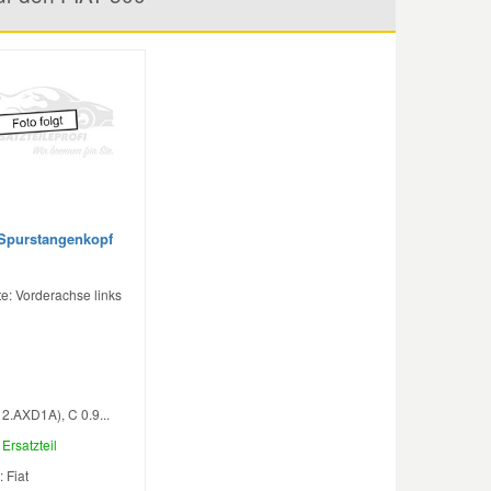
 Spurstangenkopf
e: Vorderachse links
2.AXD1A), C 0.9...
Ersatzteil
: Fiat