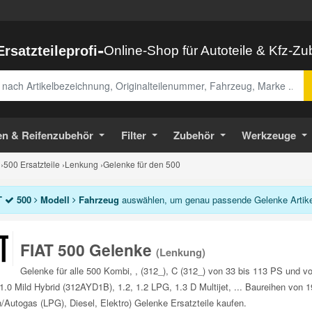
-
Ersatzteileprofi
Online-Shop für Autoteile & Kfz-Z
abe
en & Reifenzubehör
Filter
Zubehör
Werkzeuge
›
500 Ersatzteile
›
Lenkung
›
Gelenke für den 500
T
500
Modell
Fahrzeug
auswählen, um genau passende Gelenke Artikel
FIAT 500 Gelenke
(Lenkung)
Gelenke für alle 500 Kombi, , (312_), C (312_) von 33 bis 113 PS und v
 1.0 Mild Hybrid (312AYD1B), 1.2, 1.2 LPG, 1.3 D Multijet, ... Baureihen von 
/Autogas (LPG), Diesel, Elektro) Gelenke Ersatzteile kaufen.