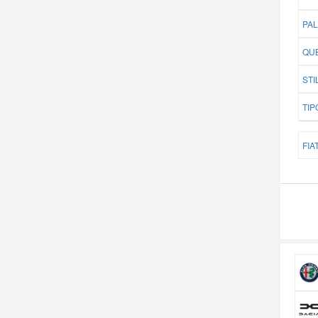
PAL
QUB
STI
TIP
FIAT