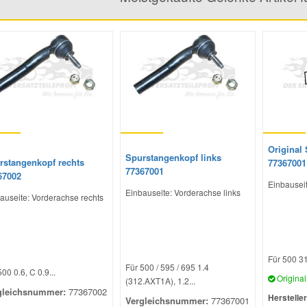
Original
Spurstangenkopf links
rstangenkopf rechts
77367001
77367001
67002
Einbauseit
Einbauseite: Vorderachse links
auseite: Vorderachse rechts
Für 500 31
Für 500 / 595 / 695 1.4
00 0.6, C 0.9...
Original 
(312.AXT1A), 1.2...
gleichsnummer:
77367002
Hersteller
Vergleichsnummer:
77367001