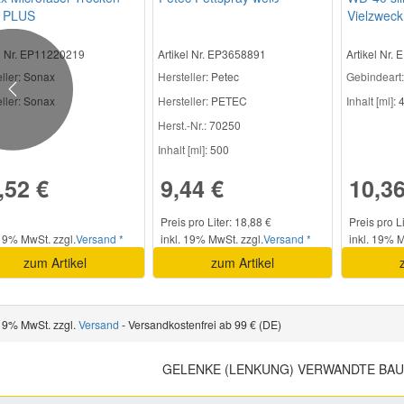
 PLUS
Vielzweck
el Nr. EP11220219
Artikel Nr. EP3658891
Artikel Nr.
ller
: Sonax
Hersteller
: Petec
Gebindeart:
Previous
ller:
Sonax
Hersteller:
PETEC
Inhalt [ml]:
4
Herst.-Nr.:
70250
Inhalt [ml]:
500
,52 €
9,44 €
10,36
Preis pro Liter: 18,88 €
Preis pro L
 19% MwSt. zzgl.
Versand *
inkl. 19% MwSt. zzgl.
Versand *
inkl. 19% M
zum Artikel
zum Artikel
 19% MwSt. zzgl.
Versand
- Versandkostenfrei ab 99 € (DE)
GELENKE (LENKUNG) VERWANDTE BAU