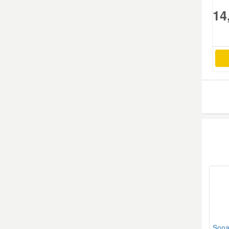
14
Smart Ersatzteile
Suzuki Ersatzteile
Toyota Ersatzteile
Vauxhall Ersatzteile
Volvo Ersatzteile
Sona