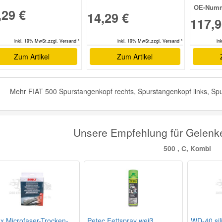
OE-Numm
,29 €
14,29 €
117,9
inkl. 19% MwSt.zzgl. Versand *
in
inkl. 19% MwSt.zzgl. Versand *
Zum Artikel
Zum Artikel
Mehr FIAT 500 Spurstangenkopf rechts, Spurstangenkopf links, Spu
Unsere Empfehlung für Gelenk
500 , C, Kombi
x Microfaser-Trocken-
Petec Fettspray weiß
WD-40 sil