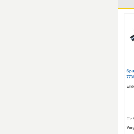
Mazda Ersatzteile
Mercedes Ersatzteile
Mini Ersatzteile
Mitsubishi Ersatzteile
Spu
773
Nissan Ersatzteile
Einb
Porsche Ersatzteile
Seat Ersatzteile
Für 5
Ver
Skoda Ersatzteile