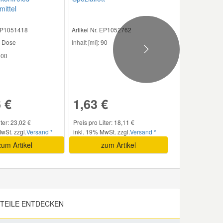
mittel
 EP1051418
Artikel Nr. EP1052762
Dose
Inhalt [ml]:
90
Next
00
 €
1,63 €
iter: 23,02 €
Preis pro Liter: 18,11 €
wSt. zzgl.
Versand *
inkl. 19% MwSt. zzgl.
Versand *
zum Artikel
zum Artikel
TEILE ENTDECKEN