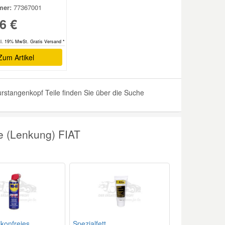
er:
77367001
6 €
kl. 19% MwSt. Gratis Versand *
Zum Artikel
rstangenkopf Teile finden Sie über die Suche
e (Lenkung) FIAT
ikonfreies
Spezialfett