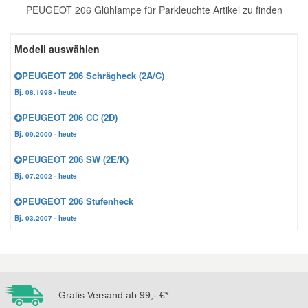
PEUGEOT 206 Glühlampe für Parkleuchte Artikel zu finden
Reparatur-Zubehör
Schlüsselgehäuse
Daewoo Ersatzteile
Scheibenreinigung
Modell auswählen
Karosserie Werkzeug
Werkstattbedarf
Daihatsu Ersatzteile
Zündanlage und Glühanlage
PEUGEOT 206 Schrägheck (2A/C)
Bj. 08.1998 - heute
Winter-Autozubehör
Dodge Ersatzteile
PEUGEOT 206 CC (2D)
Bj. 09.2000 - heute
Honda Ersatzteile
PEUGEOT 206 SW (2E/K)
Bj. 07.2002 - heute
Hyundai Ersatzteile
PEUGEOT 206 Stufenheck
Bj. 03.2007 - heute
Jeep Ersatzteile
Kia Ersatzteile
Gratis Versand ab 99,- €*
Lancia Ersatzteile