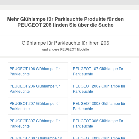
Mazda Ersatzteile
Mehr Glühlampe für Parkleuchte Produkte für den
PEUGEOT 206 finden Sie über die Suche
Mercedes Ersatzteile
Glühlampe für Parkleuchte für Ihren 206
Mini Ersatzteile
und andere PEUGEOT Modelle
Mitsubishi Ersatzteile
PEUGEOT 106 Glühlampe für
PEUGEOT 107 Glühlampe für
Parkleuchte
Parkleuchte
Nissan Ersatzteile
PEUGEOT 206 Glühlampe für
PEUGEOT 206+ Glühlampe für
Parkleuchte
Parkleuchte
Porsche Ersatzteile
PEUGEOT 207 Glühlampe für
PEUGEOT 3008 Glühlampe für
Parkleuchte
Parkleuchte
Seat Ersatzteile
PEUGEOT 307 Glühlampe für
PEUGEOT 308 Glühlampe für
Parkleuchte
Parkleuchte
Skoda Ersatzteile
PEUGEOT 4007 Glühlampe für
PEUGEOT 4008 Glühlampe für