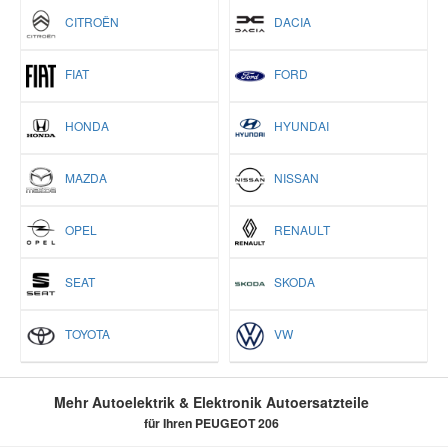
CITROËN
DACIA
FIAT
FORD
HONDA
HYUNDAI
MAZDA
NISSAN
OPEL
RENAULT
SEAT
SKODA
TOYOTA
VW
Mehr Autoelektrik & Elektronik Autoersatzteile
für Ihren PEUGEOT 206