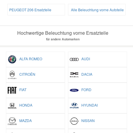
PEUGEOT 206 Ersatzteile
Alle Beleuchtung vorne Autoteile
Hochwertige Beleuchtung vorne Ersatzteile
für andere Automarken
ALFA ROMEO
AUDI
CITROËN
DACIA
FIAT
FORD
HONDA
HYUNDAI
MAZDA
NISSAN