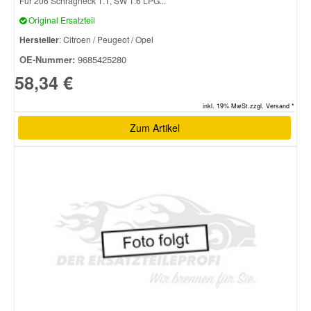
Für 206 Schrägheck 1.1, SW 1.6 LPG...
Original Ersatzteil
Hersteller
: Citroen / Peugeot / Opel
OE-Nummer:
9685425280
58,34 €
inkl. 19% MwSt.zzgl. Versand *
Zum Artikel