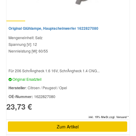
Original Glühlampe, Hauptscheinwerfer 1622827080
Mengeneinheit: Satz
Spannung [V]: 12
Nennleistung [W]: 60/55
Für 206 SchrÃ¤gheck 1.6 16V, SchrÃ¤gheck 1.4 CNG...
Original Ersatzteil
Hersteller
: Citroen / Peugeot / Opel
OE-Nummer:
1622827080
23,73 €
inkl. 19% MwSt.zzgl. Versand *
Zum Artikel