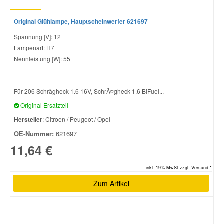
Original Glühlampe, Hauptscheinwerfer 621697
Spannung [V]: 12
Lampenart: H7
Nennleistung [W]: 55
Für 206 Schrägheck 1.6 16V, SchrÃ¤gheck 1.6 BiFuel...
Original Ersatzteil
Hersteller
: Citroen / Peugeot / Opel
OE-Nummer:
621697
11,64 €
inkl. 19% MwSt.zzgl. Versand *
Zum Artikel