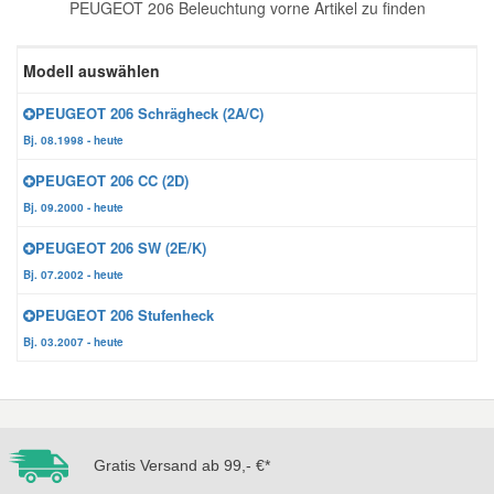
PEUGEOT 206 Beleuchtung vorne Artikel zu finden
Reparatur-Zubehör
Schlüsselgehäuse
Daewoo Ersatzteile
Scheibenreinigung
Modell auswählen
Karosserie Werkzeug
Werkstattbedarf
Daihatsu Ersatzteile
Zündanlage und Glühanlage
PEUGEOT 206 Schrägheck (2A/C)
Bj. 08.1998 - heute
Winter-Autozubehör
Dodge Ersatzteile
PEUGEOT 206 CC (2D)
Bj. 09.2000 - heute
Honda Ersatzteile
PEUGEOT 206 SW (2E/K)
Bj. 07.2002 - heute
Hyundai Ersatzteile
PEUGEOT 206 Stufenheck
Bj. 03.2007 - heute
Jeep Ersatzteile
Kia Ersatzteile
Gratis Versand ab 99,- €*
Lancia Ersatzteile