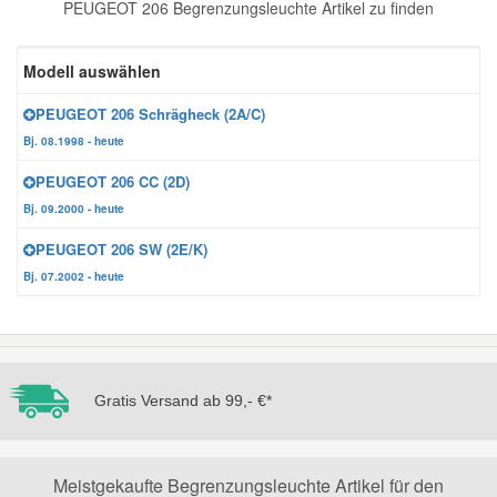
PEUGEOT 206 Begrenzungsleuchte Artikel zu finden
Reparatur-Zubehör
Schlüsselgehäuse
Daewoo Ersatzteile
Scheibenreinigung
Modell auswählen
Karosserie Werkzeug
Werkstattbedarf
Daihatsu Ersatzteile
Zündanlage und Glühanlage
PEUGEOT 206 Schrägheck (2A/C)
Bj. 08.1998 - heute
Winter-Autozubehör
Dodge Ersatzteile
PEUGEOT 206 CC (2D)
Bj. 09.2000 - heute
Honda Ersatzteile
PEUGEOT 206 SW (2E/K)
Bj. 07.2002 - heute
Hyundai Ersatzteile
Jeep Ersatzteile
Gratis Versand ab 99,- €*
Kia Ersatzteile
Lancia Ersatzteile
Meistgekaufte Begrenzungsleuchte Artikel für den