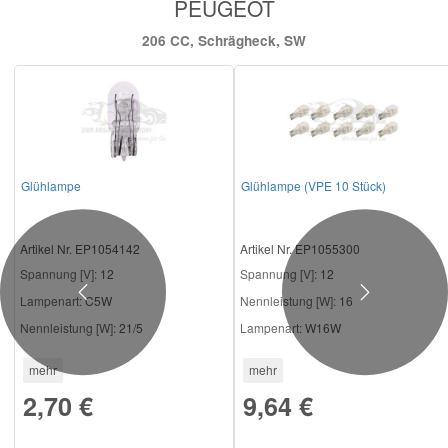
PEUGEOT
206 CC, Schrägheck, SW
Glühlampe
Glühlampe (VPE 10 Stück)
Artikel Nr. EP1054142
Artikel Nr. EP1055300
Spannung [V]:
12
Spannung [V]:
12
Previous
Next
Lampenart:
C5W
Nennleistung [W]:
16
Nennleistung [W]:
21/5
Lampenart:
W16W
mehr
mehr
2,70 €
9,64 €