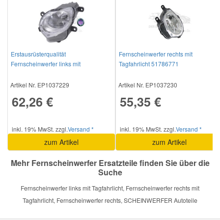
Mazda Ersatzteile
Mercedes Ersatzteile
Erstausrüsterqualität
Fernscheinwerfer rechts mit
Fernscheinwerfer links mit
Tagfahrlicht 51786771
Tagfahrlicht 51786772
Mini Ersatzteile
Artikel Nr. EP1037229
Artikel Nr. EP1037230
62,26 €
55,35 €
Mitsubishi Ersatzteile
inkl. 19% MwSt. zzgl.
Versand *
inkl. 19% MwSt. zzgl.
Versand *
Nissan Ersatzteile
zum Artikel
zum Artikel
Porsche Ersatzteile
Mehr Fernscheinwerfer Ersatzteile finden Sie über die
Suche
Fernscheinwerfer links mit Tagfahrlicht, Fernscheinwerfer rechts mit
Seat Ersatzteile
Tagfahrlicht, Fernscheinwerfer rechts, SCHEINWERFER Autoteile
Skoda Ersatzteile