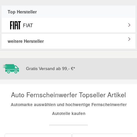
Reparatur-Zubehör
Schlüsselgehäuse
Daewoo Ersatzteile
Top Hersteller
Scheibenreinigung
FIAT
Karosserie Werkzeug
Werkstattbedarf
Daihatsu Ersatzteile
Zündanlage und Glühanlage
weitere Hersteller
Winter-Autozubehör
Dodge Ersatzteile
Honda Ersatzteile
Gratis Versand ab 99,- €*
Hyundai Ersatzteile
Auto Fernscheinwerfer Topseller Artikel
Jeep Ersatzteile
Automarke auswählen und hochwertige Fernscheinwerfer
Autoteile kaufen
Kia Ersatzteile
Lancia Ersatzteile