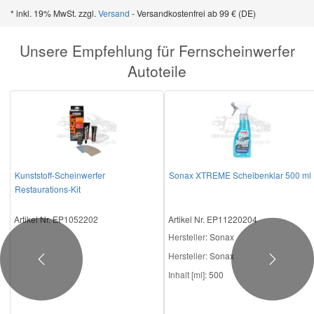
* inkl. 19% MwSt. zzgl.
Versand
- Versandkostenfrei ab 99 € (DE)
Smart Ersatzteile
Unsere Empfehlung für Fernscheinwerfer
Autoteile
Suzuki Ersatzteile
Toyota Ersatzteile
Vauxhall Ersatzteile
Kunststoff-Scheinwerfer
Sonax XTREME Scheibenklar 500 ml
Restaurations-Kit
Volvo Ersatzteile
Artikel Nr. EP1052202
Artikel Nr. EP11220204
Hersteller
: Sonax
Hersteller:
Sonax
Previous
Next
Inhalt [ml]:
500