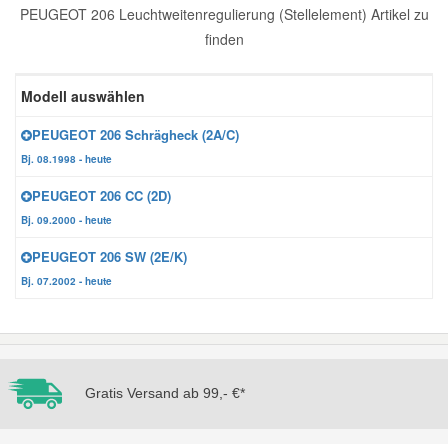
PEUGEOT 206 Leuchtweitenregulierung (Stellelement) Artikel zu
Reparatur-Zubehör
Schlüsselgehäuse
Daewoo Ersatzteile
finden
Scheibenreinigung
Karosserie Werkzeug
Werkstattbedarf
Daihatsu Ersatzteile
Modell auswählen
Zündanlage und Glühanlage
PEUGEOT 206 Schrägheck (2A/C)
Winter-Autozubehör
Dodge Ersatzteile
Bj. 08.1998 - heute
PEUGEOT 206 CC (2D)
Honda Ersatzteile
Bj. 09.2000 - heute
PEUGEOT 206 SW (2E/K)
Hyundai Ersatzteile
Bj. 07.2002 - heute
Jeep Ersatzteile
Kia Ersatzteile
Gratis Versand ab 99,- €*
Lancia Ersatzteile