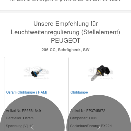
Unsere Empfehlung für
Leuchtweitenregulierung (Stellelement)
PEUGEOT
206 CC, Schrägheck, SW
Osram Glühlampe ( RAM)
Glühlampe
Artikel Nr. EP3581649
Artikel Nr. EP3745872
Hersteller
: Osram
Lampenart:
HIR2
Spannung [V]:
12
Sockelausführung:
PX22d
Previous
Next