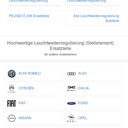
Leuchtweitenregulierung
Leuchtweitenregulierung
PEUGEOT 206 Ersatzteile
Alle Leuchtweitenregulierung
Autoteile
Hochwertige Leuchtweitenregulierung (Stellelement)
Ersatzteile
für andere Automarken
ALFA ROMEO
AUDI
CITROËN
DACIA
FIAT
FORD
NISSAN
OPEL