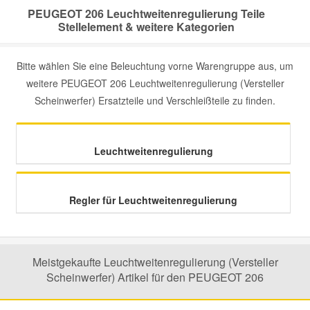
PEUGEOT 206 Leuchtweitenregulierung Teile
Stellelement & weitere Kategorien
Mazda Ersatzteile
Bitte wählen Sie eine Beleuchtung vorne Warengruppe aus, um
Mercedes Ersatzteile
weitere PEUGEOT 206 Leuchtweitenregulierung (Versteller
Scheinwerfer) Ersatzteile und Verschleißteile zu finden.
Mini Ersatzteile
Mitsubishi Ersatzteile
Leuchtweitenregulierung
Nissan Ersatzteile
Regler für Leuchtweitenregulierung
Porsche Ersatzteile
Meistgekaufte Leuchtweitenregulierung (Versteller
Seat Ersatzteile
Scheinwerfer) Artikel für den PEUGEOT 206
Skoda Ersatzteile