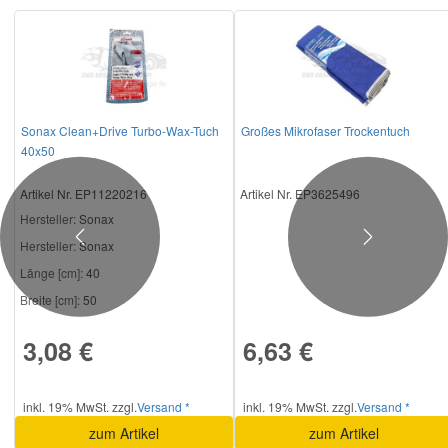
Sonax Clean+Drive Turbo-Wax-Tuch
Großes Mikrofaser Trockentuch
40x50
Artikel Nr. EP11220216
Artikel Nr. EP3625496
Hersteller
: Sonax
Previous
Next
Hersteller:
Sonax
Länge [cm]:
40
Breite [cm]:
50
3,08 €
6,63 €
inkl. 19% MwSt. zzgl.
Versand *
inkl. 19% MwSt. zzgl.
Versand *
zum Artikel
zum Artikel