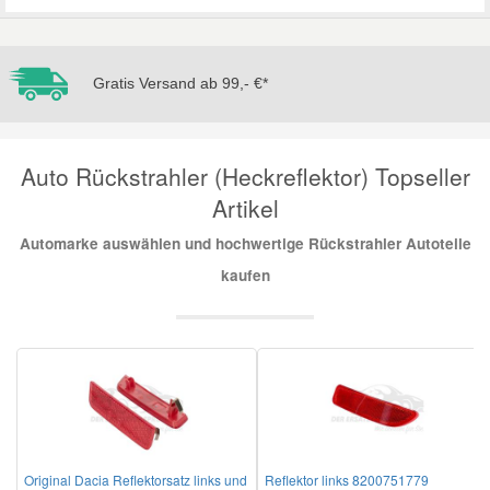
Mazda Ersatzteile
Gratis Versand ab 99,- €*
Mercedes Ersatzteile
Auto Rückstrahler (Heckreflektor) Topseller
Mini Ersatzteile
Artikel
Mitsubishi Ersatzteile
Automarke auswählen und hochwertige Rückstrahler Autoteile
kaufen
Nissan Ersatzteile
Porsche Ersatzteile
Seat Ersatzteile
Original Dacia Reflektorsatz links und
Reflektor links 8200751779
Skoda Ersatzteile