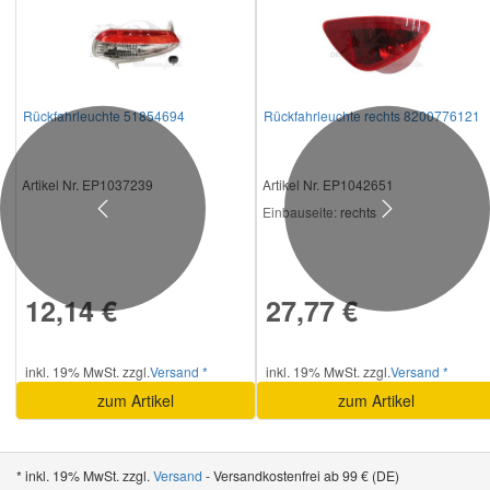
Rückfahrleuchte 51854694
Rückfahrleuchte rechts 8200776121
Artikel Nr. EP1037239
Artikel Nr. EP1042651
Einbauseite:
rechts
Previous
Next
12,14 €
27,77 €
inkl. 19% MwSt. zzgl.
Versand *
inkl. 19% MwSt. zzgl.
Versand *
zum Artikel
zum Artikel
* inkl. 19% MwSt. zzgl.
Versand
- Versandkostenfrei ab 99 € (DE)