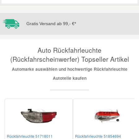
Mazda Ersatzteile
Gratis Versand ab 99,- €*
Mercedes Ersatzteile
Auto Rückfahrleuchte
Mini Ersatzteile
(Rückfahrscheinwerfer) Topseller Artikel
Mitsubishi Ersatzteile
Automarke auswählen und hochwertige Rückfahrleuchte
Autoteile kaufen
Nissan Ersatzteile
Porsche Ersatzteile
Seat Ersatzteile
Rückfahrleuchte 51718011
Rückfahrleuchte 51854694
Skoda Ersatzteile