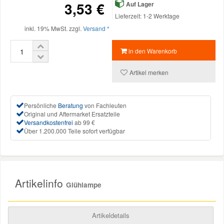
3,53 €
Auf Lager
Lieferzeit: 1-2 Werktage
Mazda Ersatzteile
inkl. 19% MwSt. zzgl.
Versand *
Mercedes Ersatzteile
in den Warenkorb
Artikel merken
Mini Ersatzteile
Persönliche
Beratung
von Fachleuten
Mitsubishi Ersatzteile
Original und Aftermarket Ersatzteile
Versandkostenfrei
ab 99 €
Über 1.200.000 Teile sofort verfügbar
Nissan Ersatzteile
Porsche Ersatzteile
Artikelinfo
Glühlampe
Seat Ersatzteile
Artikeldetails
Skoda Ersatzteile