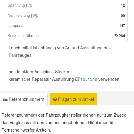
Spannung [V]:
12
Nennleistung [W]:
55
Smart Ersatzteile
Lampenart:
H7
Suzuki Ersatzteile
Sockelausführung:
PX26d
Leuchtmittel ist abhängig von Art und Ausstattung des
Toyota Ersatzteile
Fahrzeuges.
Vauxhall Ersatzteile
bei defektem Anschluss-Stecker,
keramische Reparatur-Ausführung
EP1051349
verwenden
Volvo Ersatzteile
Referenznummern
Fragen zum Artikel
Referenznummern der Fahrzeughersteller dienen nur zum Zweck
des Vergleichs mit den von uns angebotenen Glühlampe für
Fernscheinwerfer Artikeln.