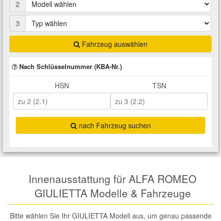
2
Total Motoröle
Druckluft Werkzeuge
Glühlampen
Montage
VW Ersatzteile
Heizung und Klimaanlage
3
Fahrwerk Werkzeuge
Kfz-Pflege
Reiniger
Abarth Ersatzteile
Kraftstoffsystem
Fahrzeug auswählen
Nach Schlüsselnummer (KBA-Nr.)
Halterung Abgasstrang
Kofferraumwanne
Rostlöser
Kühlung
Alfa Romeo Ersatzteile
HSN
TSN
Lenkung
Handwerkzeuge
Ladetechnik für Elektroautos
Scheibenkleber
Audi Ersatzteile
Motor
Kfz Spezialwerkzeuge
Marderschutz
Schmiermittel
nach Fahrzeug suchen
BMW Ersatzteile
Innenausstattung
Leitungsverbinder
Nachrüstwischer
Chevrolet Ersatzteile
Karosserieteile
Innenausstattung für ALFA ROMEO
Motortechnik Werkzeuge
Pannenhilfe
Chrysler Ersatzteile
GIULIETTA Modelle & Fahrzeuge
Räder und Reifen
Prüf- und Messwerkzeuge
Reifen Zubehör
Cupra Ersatzteile
Bitte wählen Sie Ihr GIULIETTA Modell aus, um genau passende
Riementrieb