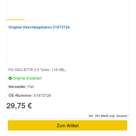
Smart Ersatzteile
Original Abschlepphaken 51873726
Suzuki Ersatzteile
Toyota Ersatzteile
Vauxhall Ersatzteile
Für GIULIETTA 2.0 Turbo, 116.AB)...
Original Ersatzteil
Volvo Ersatzteile
Hersteller
: Fiat
OE-Nummer:
51873726
29,75 €
inkl. 19% MwSt.zzgl. Versand *
Zum Artikel