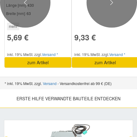
Previous
Next
Länge [mm]:
430
Breite [mm]:
63
mehr
5,69 €
9,33 €
inkl. 19% MwSt. zzgl.
Versand *
inkl. 19% MwSt. zzgl.
Versand *
zum Artikel
zum Artikel
* inkl. 19% MwSt. zzgl.
Versand
- Versandkostenfrei ab 99 € (DE)
ERSTE HILFE VERWANDTE BAUTEILE ENTDECKEN
Previous
Nex