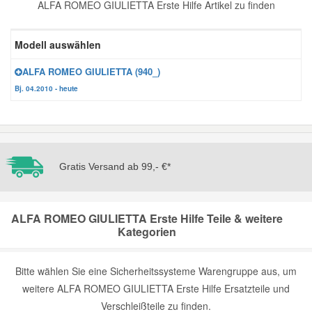
ALFA ROMEO GIULIETTA Erste Hilfe Artikel zu finden
Reparatur-Zubehör
Schlüsselgehäuse
Daewoo Ersatzteile
Scheibenreinigung
Modell auswählen
Karosserie Werkzeug
Werkstattbedarf
Daihatsu Ersatzteile
Zündanlage und Glühanlage
ALFA ROMEO GIULIETTA (940_)
Bj. 04.2010 - heute
Winter-Autozubehör
Dodge Ersatzteile
Honda Ersatzteile
Gratis Versand ab 99,- €*
Hyundai Ersatzteile
ALFA ROMEO GIULIETTA Erste Hilfe Teile & weitere
Jeep Ersatzteile
Kategorien
Kia Ersatzteile
Bitte wählen Sie eine Sicherheitssysteme Warengruppe aus, um
weitere ALFA ROMEO GIULIETTA Erste Hilfe Ersatzteile und
Lancia Ersatzteile
Verschleißteile zu finden.