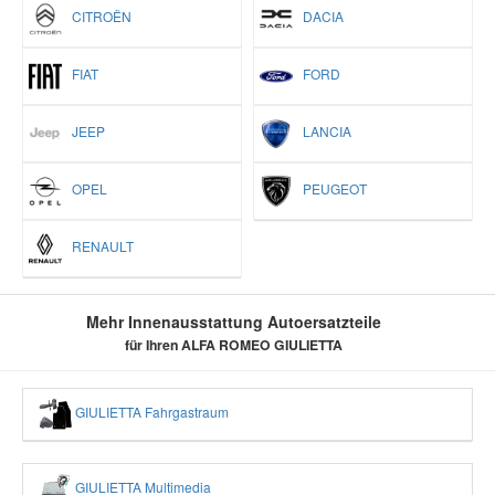
CITROËN
DACIA
FIAT
FORD
JEEP
LANCIA
OPEL
PEUGEOT
RENAULT
Mehr Innenausstattung Autoersatzteile
für Ihren ALFA ROMEO GIULIETTA
GIULIETTA Fahrgastraum
GIULIETTA Multimedia