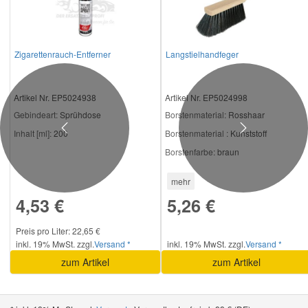
Zigarettenrauch-Entferner
Langstielhandfeger
Artikel Nr. EP5024938
Artikel Nr. EP5024998
Gebindeart:
Sprühdose
Borstenmaterial:
Rosshaar
Previous
Next
Inhalt [ml]:
200
Borstenmaterial :
Kunststoff
Borstenfarbe:
braun
mehr
4,53 €
5,26 €
Preis pro Liter: 22,65 €
inkl. 19% MwSt. zzgl.
Versand *
inkl. 19% MwSt. zzgl.
Versand *
zum Artikel
zum Artikel