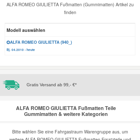
ALFA ROMEO GIULIETTA Fußmatten (Gummimatten) Artikel zu
Reparatur-Zubehör
Schlüsselgehäuse
Daewoo Ersatzteile
finden
Scheibenreinigung
Karosserie Werkzeug
Werkstattbedarf
Daihatsu Ersatzteile
Modell auswählen
Zündanlage und Glühanlage
ALFA ROMEO GIULIETTA (940_)
Winter-Autozubehör
Dodge Ersatzteile
Bj. 04.2010 - heute
Honda Ersatzteile
Hyundai Ersatzteile
Gratis Versand ab 99,- €*
Jeep Ersatzteile
ALFA ROMEO GIULIETTA Fußmatten Teile
Gummimatten & weitere Kategorien
Kia Ersatzteile
Bitte wählen Sie eine Fahrgastraum Warengruppe aus, um
Lancia Ersatzteile
weitere ALFA ROMEO GIULIETTA Fußmatten Ersatzteile und