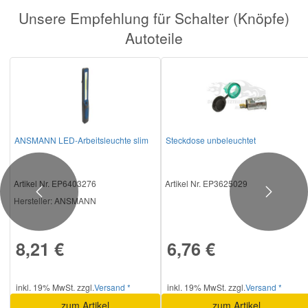
Unsere Empfehlung für Schalter (Knöpfe)
Autoteile
Smart Ersatzteile
Suzuki Ersatzteile
Toyota Ersatzteile
ANSMANN LED-Arbeitsleuchte slim
Steckdose unbeleuchtet
Vauxhall Ersatzteile
Artikel Nr. EP6403276
Artikel Nr. EP3625029
Volvo Ersatzteile
Previous
Next
Hersteller
: ANSMANN
8,21 €
6,76 €
inkl. 19% MwSt. zzgl.
Versand *
inkl. 19% MwSt. zzgl.
Versand *
zum Artikel
zum Artikel