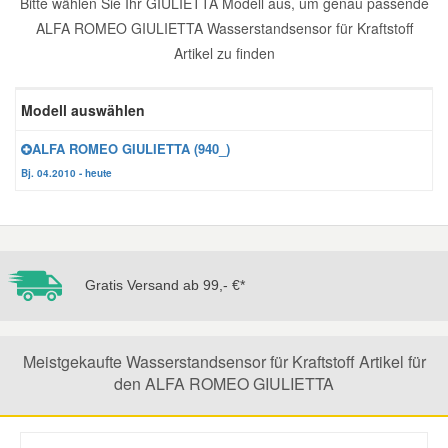
Bitte wählen Sie Ihr GIULIETTA Modell aus, um genau passende
ALFA ROMEO GIULIETTA Wasserstandsensor für Kraftstoff
Reparatur-Zubehör
Schlüsselgehäuse
Daewoo Ersatzteile
Scheibenreinigung
Artikel zu finden
Karosserie Werkzeug
Werkstattbedarf
Daihatsu Ersatzteile
Zündanlage und Glühanlage
Modell auswählen
Winter-Autozubehör
ALFA ROMEO GIULIETTA (940_)
Dodge Ersatzteile
Bj. 04.2010 - heute
Honda Ersatzteile
Hyundai Ersatzteile
Gratis Versand ab 99,- €*
Jeep Ersatzteile
Meistgekaufte Wasserstandsensor für Kraftstoff Artikel für
Kia Ersatzteile
den ALFA ROMEO GIULIETTA
Lancia Ersatzteile