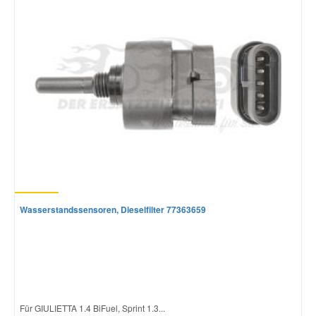
Mazda Ersatzteile
Mercedes Ersatzteile
Mini Ersatzteile
Mitsubishi Ersatzteile
Nissan Ersatzteile
Wasserstandssensoren, Dieselfilter 77363659
Porsche Ersatzteile
Seat Ersatzteile
Für GIULIETTA 1.4 BiFuel, Sprint 1.3...
Skoda Ersatzteile