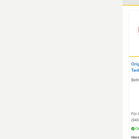
Mazda Ersatzteile
Mercedes Ersatzteile
Mini Ersatzteile
Orig
Mitsubishi Ersatzteile
Tan
Betri
Nissan Ersatzteile
Porsche Ersatzteile
Für 
Seat Ersatzteile
(940
Or
Skoda Ersatzteile
Hers