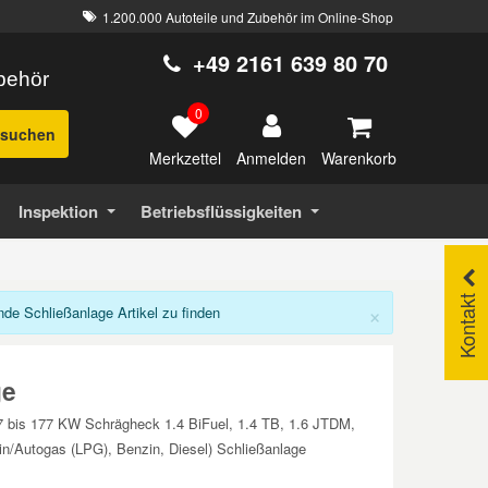
1.200.000 Autoteile und Zubehör im Online-Shop
+49 2161 639 80 70
ubehör
0
suchen
Merkzettel
Warenkorb
Anmelden
Inspektion
Betriebsflüssigkeiten
Kontakt
×
e Schließanlage Artikel zu finden
ge
7 bis 177 KW Schrägheck 1.4 BiFuel, 1.4 TB, 1.6 JTDM,
/Autogas (LPG), Benzin, Diesel) Schließanlage