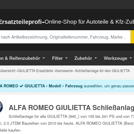
-
Ersatzteileprofi
Online-Shop für Autoteile & Kfz-Z
abe
en & Reifenzubehör
Filter
Zubehör
Werkzeuge
bersicht
›
GIULIETTA Ersatzteile
›
Karosserie
›
Schließanlage für den GIULIETTA
A ROMEO
GIULIETTA
Modell
Fahrzeug
auswählen, um genau passend
ALFA ROMEO GIULIETTA Schließanla
Schließanlage für alle GIULIETTA (940_) von 105 bis 241 PS und von 7
i, 2.0 JTDM Baureihen von 2010 bis heute. ALFA ROMEO GIULIETTA (Benzin
teile kaufen.