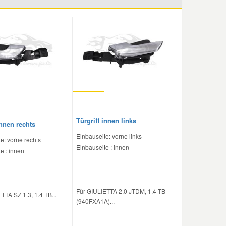
Türgriff innen links
innen rechts
Einbauseite: vorne links
e: vorne rechts
Einbauseite : innen
e : innen
Für GIULIETTA 2.0 JTDM, 1.4 TB
TTA SZ 1.3, 1.4 TB...
(940FXA1A)...