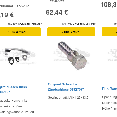
156099956
108,3
Nummer:
50552585
62,44 €
,19 €
inkl. 19% MwSt.zzgl. Versand *
in
inkl. 19% MwSt.zzgl. Versand *
Zum Artikel
Zum Artikel
Original Schraube,
riff aussen links
Plip Batt
Zündschloss 51927074
099957
Spannung 
Gewindemaß: M8x1,25x33,5
auseite: vorne links
Durchmess
auseite : außen
Höhe [mm]
tattungsvariante: Poliert