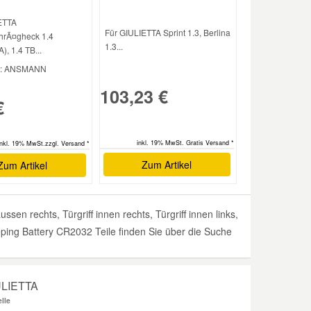
ETTA
Für GIULIETTA Sprint 1.3, Berlina
hrÃ¤gheck 1.4
1.3...
, 1.4 TB...
: ANSMANN
103,23 €
€
inkl. 19% MwSt. Gratis Versand *
inkl. 19% MwSt.zzgl. Versand *
Zum Artikel
Zum Artikel
n rechts, Türgriff innen rechts, Türgriff innen links,
eeping Battery CR2032 Teile finden Sie über die Suche
IULIETTA
lle