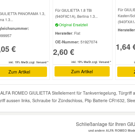
Für GIULI
Für GIULIETTA 1.8 TBi
 GIULIETTA PANORAMA 1.3,
Kasten/Sc
(940FXC1A), Berlina 1.3...
na 1.3...
(940FXA1A)
Original Ersatzteil
gleichsnummer:
Hersteller
Hersteller
: Fiat
099957
OE-Nummer:
51927074
1,64 
,05 €
2,60 €
inkl. 19% MwSt.zzgl. Versand *
inkl. 19% MwSt.zzgl. Versand *
Zum Artikel
Zum Artikel
ALFA ROMEO GIULIETTA Stellelement für Tankverriegelung, Türgriff ausse
riff aussen links, Schraube für Zündschloss, Plip Batterie CR1632, Sl
Schließanlage für Ihren G
und andere ALFA ROMEO Mode