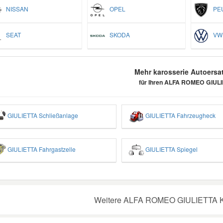
NISSAN
OPEL
PEU
SEAT
SKODA
VW
Mehr karosserie Autoersat
für Ihren ALFA ROMEO GIUL
GIULIETTA Schließanlage
GIULIETTA Fahrzeugheck
GIULIETTA Fahrgastzelle
GIULIETTA Spiegel
Weitere ALFA ROMEO GIULIETTA Kar