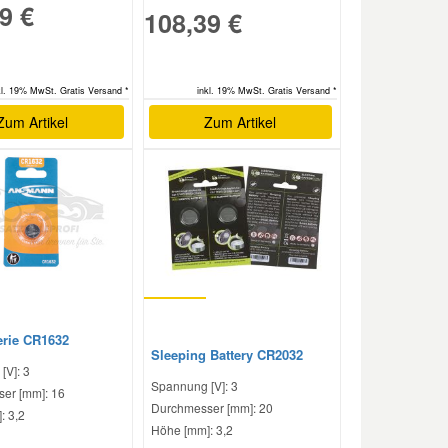
9 €
108,39 €
inkl. 19% MwSt. Gratis Versand *
kl. 19% MwSt. Gratis Versand *
Zum Artikel
Zum Artikel
erie CR1632
Sleeping Battery CR2032
[V]: 3
Spannung [V]: 3
er [mm]: 16
Durchmesser [mm]: 20
: 3,2
Höhe [mm]: 3,2