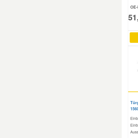
OE-
51
Smart Ersatzteile
Suzuki Ersatzteile
Toyota Ersatzteile
Vauxhall Ersatzteile
Volvo Ersatzteile
Türg
156
Einb
Einb
Auss