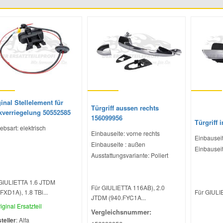
inal Stellelement für
Türgriff aussen rechts
kverriegelung 50552585
156099956
Türgriff 
ebsart: elektrisch
Einbauseite: vorne rechts
Einbauseit
Einbauseite : außen
Einbauseit
Ausstattungsvariante: Poliert
GIULIETTA 1.6 JTDM
Für GIULIETTA 116AB), 2.0
FXD1A), 1.8 TBi...
Für GIULIE
JTDM (940.FYC1A...
iginal Ersatzteil
Vergleichsnummer:
teller
: Alfa