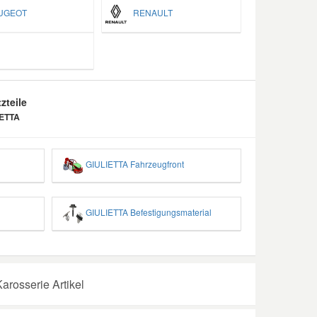
GEOT
RENAULT
zteile
IETTA
GIULIETTA Fahrzeugfront
GIULIETTA Befestigungsmaterial
osserie Artikel