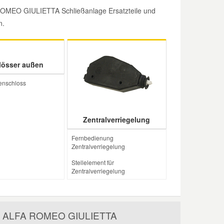
 ROMEO GIULIETTA Schließanlage Ersatzteile und
n.
lösser außen
enschloss
Zentralverriegelung
Fernbedienung
Zentralverriegelung
Stellelement für
Zentralverriegelung
 den ALFA ROMEO GIULIETTA