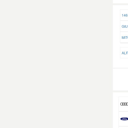
146
GIU
MIT
ALF