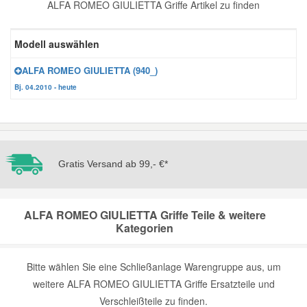
ALFA ROMEO GIULIETTA Griffe Artikel zu finden
Reparatur-Zubehör
Schlüsselgehäuse
Daewoo Ersatzteile
Scheibenreinigung
Modell auswählen
Karosserie Werkzeug
Werkstattbedarf
Daihatsu Ersatzteile
Zündanlage und Glühanlage
ALFA ROMEO GIULIETTA (940_)
Bj. 04.2010 - heute
Winter-Autozubehör
Dodge Ersatzteile
Honda Ersatzteile
Gratis Versand ab 99,- €*
Hyundai Ersatzteile
ALFA ROMEO GIULIETTA Griffe Teile & weitere
Jeep Ersatzteile
Kategorien
Kia Ersatzteile
Bitte wählen Sie eine Schließanlage Warengruppe aus, um
weitere ALFA ROMEO GIULIETTA Griffe Ersatzteile und
Lancia Ersatzteile
Verschleißteile zu finden.