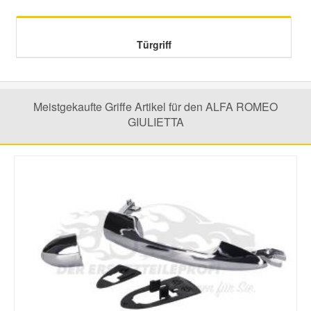
Mazda Ersatzteile
Türgriff
Mercedes Ersatzteile
Meistgekaufte Griffe Artikel für den ALFA ROMEO
Mini Ersatzteile
GIULIETTA
Mitsubishi Ersatzteile
Nissan Ersatzteile
Porsche Ersatzteile
Seat Ersatzteile
Skoda Ersatzteile