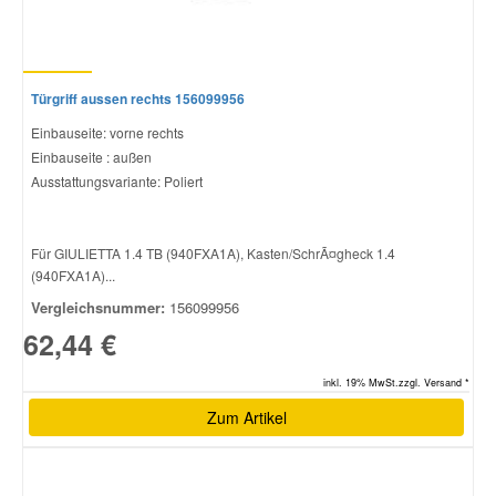
Smart Ersatzteile
Türgriff aussen rechts 156099956
Suzuki Ersatzteile
Einbauseite: vorne rechts
Einbauseite : außen
Ausstattungsvariante: Poliert
Toyota Ersatzteile
Vauxhall Ersatzteile
Für GIULIETTA 1.4 TB (940FXA1A), Kasten/SchrÃ¤gheck 1.4
(940FXA1A)...
Vergleichsnummer:
156099956
Volvo Ersatzteile
62,44 €
inkl. 19% MwSt.zzgl. Versand *
Zum Artikel