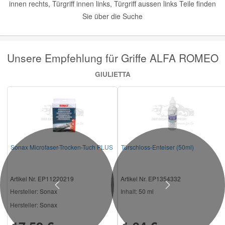
innen rechts, Türgriff innen links, Türgriff aussen links Teile finden
Sie über die Suche
Unsere Empfehlung für Griffe ALFA ROMEO
GIULIETTA
Sonax Microfaser-Trocken-Tuch PLUS
Türschloss-Enteiser (50ml)
Artikel Nr. EP11220219
Artikel Nr. EP1354332
Previous
Next
Hersteller
: Sonax
Inhalt:
50 ml
Hersteller:
Sonax