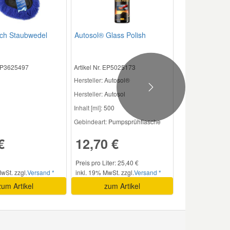
sch Staubwedel
Autosol® Glass Polish
 EP3625497
Artikel Nr. EP5025173
Hersteller
: Autosol®
Next
Hersteller:
Autosol
Inhalt [ml]:
500
Gebindeart:
Pumpsprühflasche
€
12,70 €
Preis pro Liter: 25,40 €
wSt. zzgl.
Versand *
inkl. 19% MwSt. zzgl.
Versand *
zum Artikel
zum Artikel