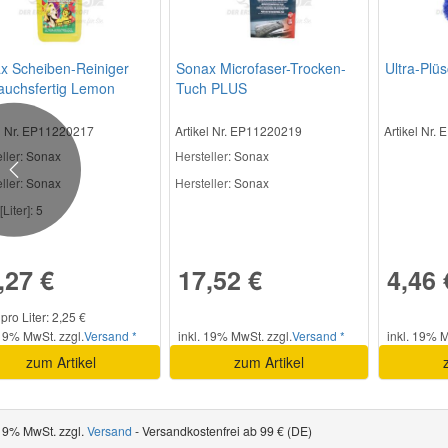
x Scheiben-Reiniger
Sonax Microfaser-Trocken-
Ultra-Plü
auchsfertig Lemon
Tuch PLUS
 5 l
el Nr. EP11220217
Artikel Nr. EP11220219
Artikel Nr.
ller
: Sonax
Hersteller
: Sonax
Previous
ller:
Sonax
Hersteller:
Sonax
[Liter]:
5
,27 €
17,52 €
4,46 
pro Liter: 2,25 €
 19% MwSt. zzgl.
Versand *
inkl. 19% MwSt. zzgl.
Versand *
inkl. 19% M
zum Artikel
zum Artikel
 19% MwSt. zzgl.
Versand
- Versandkostenfrei ab 99 € (DE)