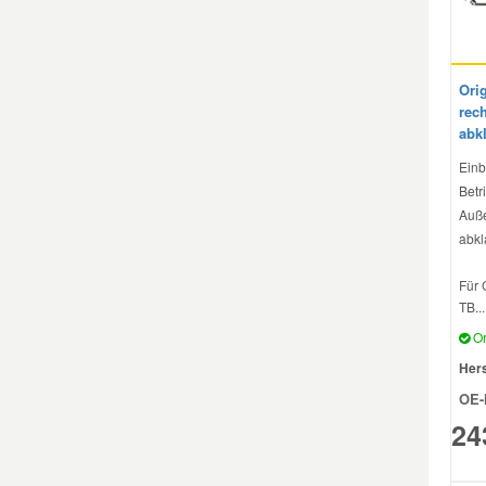
Mazda Ersatzteile
Ori
Mercedes Ersatzteile
rech
abk
Einb
Mini Ersatzteile
Betri
Auße
Mitsubishi Ersatzteile
abkl
Für 
Nissan Ersatzteile
TB...
Or
Porsche Ersatzteile
Hers
OE-
Seat Ersatzteile
24
Skoda Ersatzteile