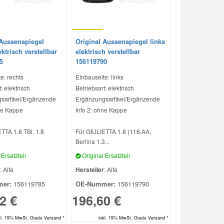
 Aussenspiegel
Original Aussenspiegel links
ektrisch verstellbar
elektrisch verstellbar
5
156119790
e: rechts
Einbauseite: links
: elektrisch
Betriebsart: elektrisch
sartikel/Ergänzende
Ergänzungsartikel/Ergänzende
ne Kappe
Info 2: ohne Kappe
TTA 1.8 TBi, 1.8
Für GIULIETTA 1.8 (116.AA,
Berlina 1.3...
Ersatzteil
Original Ersatzteil
: Alfa
Hersteller
: Alfa
er:
156119785
OE-Nummer:
156119790
2 €
196,60 €
kl. 19% MwSt. Gratis Versand *
inkl. 19% MwSt. Gratis Versand *