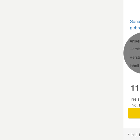
Sona
gebr
Rocks
Artik
Herste
Herste
Inhalt 
11
Preis 
inkl.
* inkl.