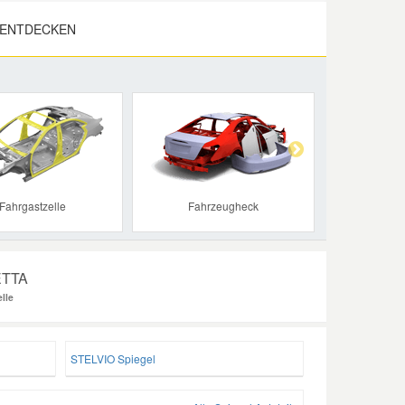
 ENTDECKEN
Next
Fahrgastzelle
Fahrzeugheck
IETTA
lle
STELVIO Spiegel