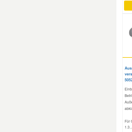
Smart Ersatzteile
Suzuki Ersatzteile
Toyota Ersatzteile
Vauxhall Ersatzteile
Auss
vers
505
Volvo Ersatzteile
Einb
Betri
Auße
abkl
Für 
1.3..