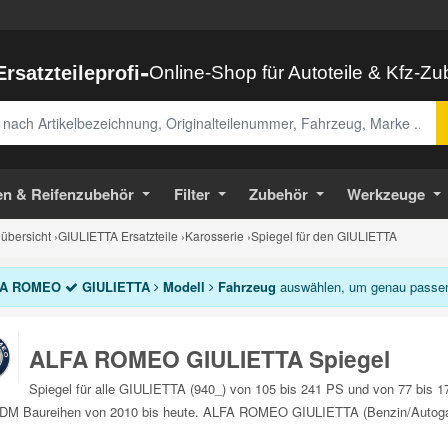
-
Ersatzteileprofi
Online-Shop für Autoteile & Kfz-Z
abe
en & Reifenzubehör
Filter
Zubehör
Werkzeuge
bersicht
›
GIULIETTA Ersatzteile
›
Karosserie
›
Spiegel für den GIULIETTA
A ROMEO
GIULIETTA
Modell
Fahrzeug
auswählen, um genau passend
ALFA ROMEO GIULIETTA Spiegel
Spiegel für alle GIULIETTA (940_) von 105 bis 241 PS und von 77 bis 
DM Baureihen von 2010 bis heute. ALFA ROMEO GIULIETTA (Benzin/Autogas (