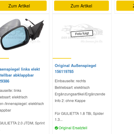
Zum Artikel
Zum Artikel
Original Außenspiegel
enspiegel links elekt
156119785
tellbar abklappbar
29386
Einbauseite: rechts
Betriebsart: elektrisch
auseite: links
Ergänzungsartikel/Ergänzende
ebsart: elektrisch
Info 2: ohne Kappe
n-/Innenspiegel: elektrisch
appbar
Für GIULIETTA 1.8 TBi, Spider
1.3...
GIULIETTA 2.0 JTDM, Sprint
Original Ersatzteil
.