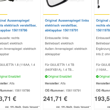
ginal Aussenspiegel
Original Aussenspiegel links
Original
ts elektrisch verstellbar,
elektrisch verstellbar,
rechts el
lappbar 156119786
abklappbar 156119791
15611978
auseite: rechts
Einbauseite: links
Einbauseit
ebsart: elektrisch
Betriebsart: elektrisch
Betriebsart
n-/Innenspiegel: elektrisch
Außen-/Innenspiegel: elektrisch
Ergänzung
appbar
abklappbar
Info 2: oh
GIULIETTA 1.8 (116AA, 1.4
Für GIULIETTA 1.4 TB
Für GIULIE
(940FXB1A), 1.4 TB...
(116AA...
iginal Ersatzteil
Original Ersatzteil
Original 
teller
: Alfa
Hersteller
: Alfa
Hersteller
Nummer:
156119786
OE-Nummer:
156119791
OE-Numm
3,71 €
241,71 €
193,5
inkl. 19% MwSt. Gratis Versand *
inkl. 19% MwSt. Gratis Versand *
in