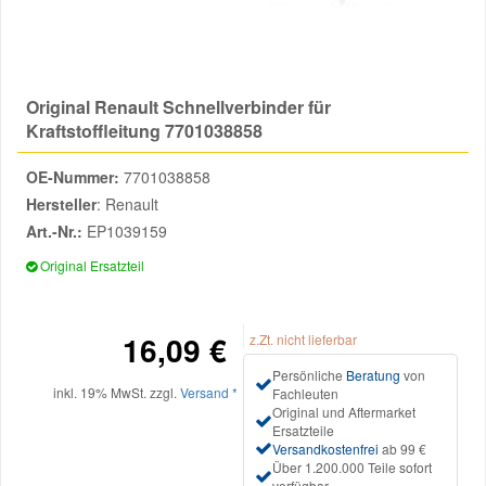
Reparatur-Zubehör
Schlüsselgehäuse
Daewoo Ersatzteile
Scheibenreinigung
Karosserie Werkzeug
Werkstattbedarf
Daihatsu Ersatzteile
Original Renault Schnellverbinder für
Zündanlage und Glühanlage
Kraftstoffleitung 7701038858
Winter-Autozubehör
Dodge Ersatzteile
OE-Nummer:
7701038858
Hersteller
: Renault
Honda Ersatzteile
Art.-Nr.:
EP1039159
Original Ersatzteil
Hyundai Ersatzteile
16,09 €
z.Zt. nicht lieferbar
Jeep Ersatzteile
Persönliche
Beratung
von
inkl. 19% MwSt. zzgl.
Versand *
Fachleuten
Kia Ersatzteile
Original und Aftermarket
Ersatzteile
Versandkostenfrei
ab 99 €
Über 1.200.000 Teile sofort
Lancia Ersatzteile
verfügbar