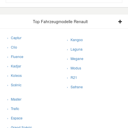
Top Fahrzeugmodelle Renault
› Captur
› Kangoo
› Clio
› Laguna
› Fluence
› Megane
› Kadjar
› Modus
› Koleos
› R21
› Scénic
› Safrane
› Master
› Trafic
› Espace
› Grand Scénic