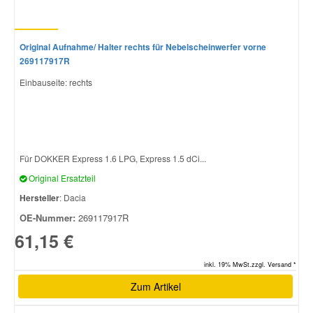
Original Aufnahme/ Halter rechts für Nebelscheinwerfer vorne
269117917R
Einbauseite: rechts
Für DOKKER Express 1.6 LPG, Express 1.5 dCi...
Original Ersatzteil
Hersteller
: Dacia
OE-Nummer:
269117917R
61,15 €
inkl. 19% MwSt.zzgl. Versand *
Zum Artikel