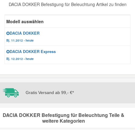
DACIA DOKKER Befestigung für Beleuchtung Artikel zu finden
Reparatur-Zubehör
Schlüsselgehäuse
Daewoo Ersatzteile
Scheibenreinigung
Modell auswählen
Karosserie Werkzeug
Werkstattbedarf
Daihatsu Ersatzteile
Zündanlage und Glühanlage
DACIA DOKKER
Bj. 11.2012 - heute
Winter-Autozubehör
Dodge Ersatzteile
DACIA DOKKER Express
Bj. 12.2012 - heute
Honda Ersatzteile
Hyundai Ersatzteile
Gratis Versand ab 99,- €*
Jeep Ersatzteile
Kia Ersatzteile
DACIA DOKKER Befestigung für Beleuchtung Teile &
weitere Kategorien
Lancia Ersatzteile