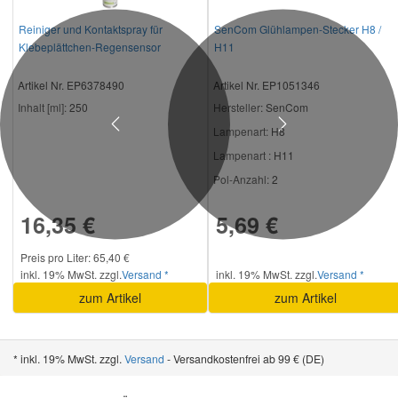
Reiniger und Kontaktspray für
SenCom Glühlampen-Stecker H8 /
Klebeplättchen-Regensensor
H11
Artikel Nr. EP6378490
Artikel Nr. EP1051346
Inhalt [ml]:
250
Hersteller
: SenCom
Previous
Next
Lampenart:
H8
Lampenart :
H11
Pol-Anzahl:
2
16,35 €
5,69 €
Preis pro Liter: 65,40 €
inkl. 19% MwSt. zzgl.
Versand *
inkl. 19% MwSt. zzgl.
Versand *
zum Artikel
zum Artikel
* inkl. 19% MwSt. zzgl.
Versand
- Versandkostenfrei ab 99 € (DE)