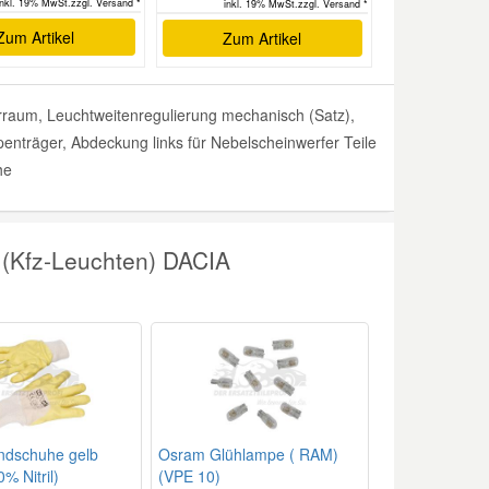
inkl. 19% MwSt.zzgl. Versand *
inkl. 19% MwSt.zzgl. Versand *
Zum Artikel
Zum Artikel
raum, Leuchtweitenregulierung mechanisch (Satz),
nträger, Abdeckung links für Nebelscheinwerfer Teile
he
 (Kfz-Leuchten) DACIA
ndschuhe gelb
Osram Glühlampe ( RAM)
% Nitril)
(VPE 10)