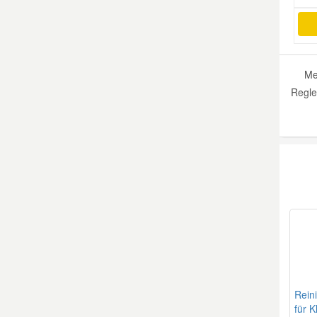
Me
Regle
Rein
für K