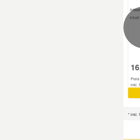
Rege
Artik
Inhalt 
16
Preis
inkl.
* inkl.