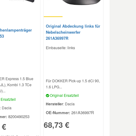
Original Abdeckung links für
henlampenträger
Nebelscheinwerfer
53
261A36997R
Einbauseite: links
R Express 1.5 Blue
Für DOKKER Pick-up 1.5 dCi 90,
EJL), Kombi 1.3 TCe
1.6 LPG...
)...
Original Ersatzteil
Ersatzteil
Hersteller
: Dacia
: Dacia
OE-Nummer:
261A36997R
er:
8200490253
68,73 €
 €