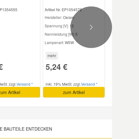
 EP1354555
Artikel Nr. EP1054572
Hersteller
: Osram
Spannung [V]:
12
Next
Nennleistung [W]:
5
Lampenart:
W5W
mehr
€
5,24 €
wSt. zzgl.
Versand *
inkl. 19% MwSt. zzgl.
Versand *
zum Artikel
zum Artikel
E BAUTEILE ENTDECKEN