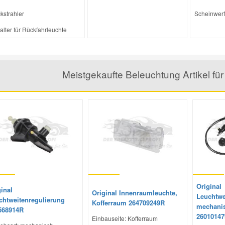
kstrahler
Scheinwerf
alter für Rückfahrleuchte
Meistgekaufte Beleuchtung Artikel 
Original
inal
Original Innenraumleuchte,
Leuchtwe
chtweitenregulierung
Kofferraum 264709249R
mechanis
568914R
2601014
Einbauseite: Kofferraum