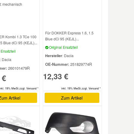
t: mechanisch
Für DOKKER Express 1.6, 1.5
ER Kombi 1.3 TCe 100
Blue dCi 95 (KEJL)...
5 Blue dCi 95 (KEJL)...
Original Ersatzteil
Ersatzteil
Hersteller
: Dacia
: Dacia
OE-Nummer:
251829774R
er:
260101479R
12,33 €
 €
inkl. 19% MwSt.zzgl. Versand *
inkl. 19% MwSt.zzgl. Versand *
Zum Artikel
Zum Artikel