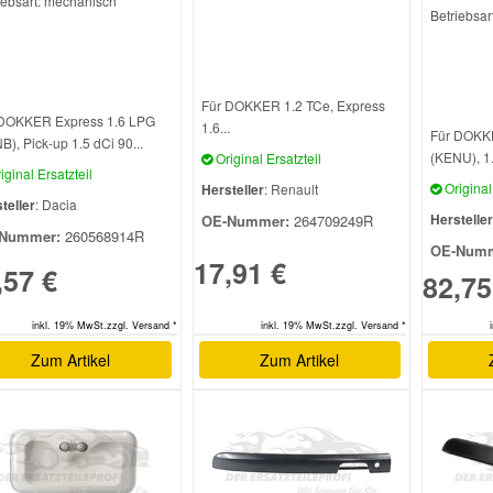
iebsart: mechanisch
Betriebsar
Für DOKKER 1.2 TCe, Express
 DOKKER Express 1.6 LPG
1.6...
Für DOKK
B), Pick-up 1.5 dCi 90...
(KENU), 1.
Original Ersatzteil
iginal Ersatzteil
Original 
Hersteller
: Renault
teller
: Dacia
Hersteller
OE-Nummer:
264709249R
Nummer:
260568914R
OE-Numm
17,91 €
,57 €
82,75
inkl. 19% MwSt.zzgl. Versand *
inkl. 19% MwSt.zzgl. Versand *
Zum Artikel
Zum Artikel