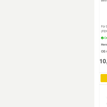
Betr
Smart Ersatzteile
Suzuki Ersatzteile
Für
(FEN
Or
Toyota Ersatzteile
Hers
OE-
Vauxhall Ersatzteile
10
Volvo Ersatzteile