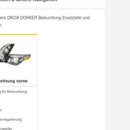
eitere DACIA DOKKER Beleuchtung Ersatzteile und
n.
uchtung vorne
g für Beleuchtung
n
enregulierung
nwerfer