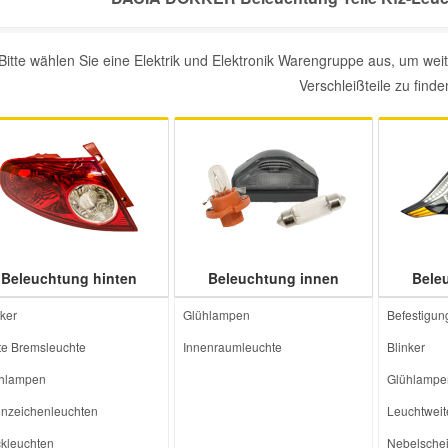
Bitte wählen Sie eine Elektrik und Elektronik Warengruppe aus, um w
Verschleißteile zu finde
Beleuchtung hinten
Beleuchtung innen
Bele
nker
Glühlampen
Befestigun
tte Bremsleuchte
Innenraumleuchte
Blinker
hlampen
Glühlampe
nzeichenleuchten
Leuchtweit
kleuchten
Nebelschei