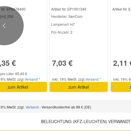
nsensor
el Nr. EP6378490
Artikel Nr. EP1051349
Artikel Nr.
[ml]:
250
Hersteller
: SenCom
Lampenart:
H7
Previous
Pol-Anzahl:
2
,35 €
7,03 €
2,11 
 pro Liter: 65,40 €
 19% MwSt. zzgl.
Versand *
inkl. 19% MwSt. zzgl.
Versand *
inkl. 19% M
zum Artikel
zum Artikel
 19% MwSt. zzgl.
Versand
- Versandkostenfrei ab 99 € (DE)
BELEUCHTUNG (KFZ-LEUCHTEN) VERWANDT