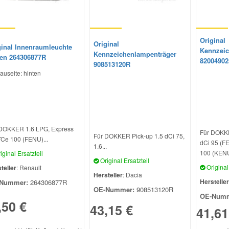
Original
Original
ginal Innenraumleuchte
Kennzeic
Kennzeichenlampenträger
ten 264306877R
82004902
908513120R
auseite: hinten
DOKKER 1.6 LPG, Express
Für DOKKE
Für DOKKER Pick-up 1.5 dCi 75,
TCe 100 (FENU)...
dCi 95 (F
1.6...
100 (KENU
iginal Ersatzteil
Original Ersatzteil
Original 
teller
: Renault
Hersteller
: Dacia
Hersteller
Nummer:
264306877R
OE-Nummer:
908513120R
OE-Numm
,50 €
43,15 €
41,61