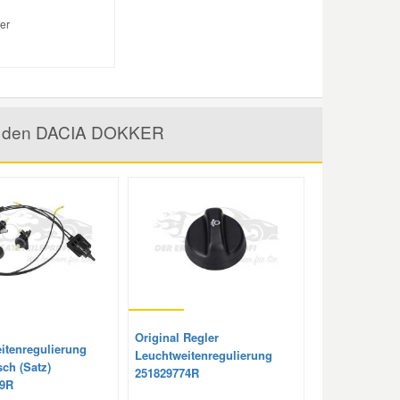
er
für den DACIA DOKKER
Original Regler
itenregulierung
Leuchtweitenregulierung
ch (Satz)
251829774R
79R