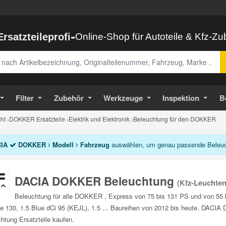
-
Ersatzteileprofi
Online-Shop für Autoteile & Kfz-Z
abe
Filter
Zubehör
Werkzeuge
Inspektion
B
ht
›
DOKKER Ersatzteile
›
Elektrik und Elektronik
›
Beleuchtung für den DOKKER
IA
DOKKER
Modell
Fahrzeug
auswählen, um genau passende Beleuch
DACIA DOKKER Beleuchtung
(Kfz-Leuchten
Beleuchtung für alle DOKKER , Express von 75 bis 131 PS und von 55 
e 130, 1.5 Blue dCi 95 (KEJL), 1.5 ... Baureihen von 2012 bis heute. DACI
htung Ersatzteile kaufen.