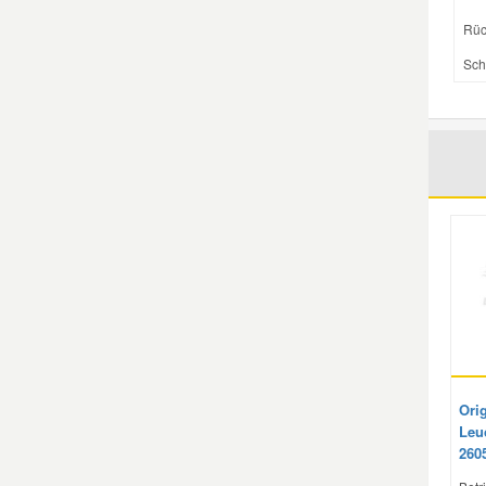
Rüc
Mazda Ersatzteile
Sch
Mercedes Ersatzteile
Mini Ersatzteile
Mitsubishi Ersatzteile
Nissan Ersatzteile
Porsche Ersatzteile
Orig
Seat Ersatzteile
Leu
260
Skoda Ersatzteile