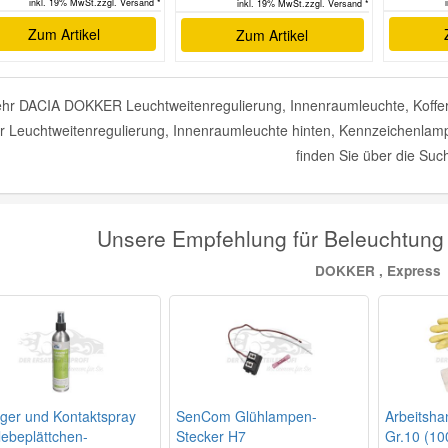
inkl. 19% MwSt.zzgl. Versand *
inkl. 19% MwSt.zzgl. Versand *
Zum Artikel
Zum Artikel
hr DACIA DOKKER Leuchtweitenregulierung, Innenraumleuchte, Koffer
r Leuchtweitenregulierung, Innenraumleuchte hinten, Kennzeichenlampe
finden Sie über die Suc
Unsere Empfehlung für Beleuchtung
DOKKER , Express
iger und Kontaktspray
SenCom Glühlampen-
Arbeitsha
lebeplättchen-
Stecker H7
Gr.10 (100