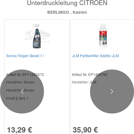
Unterdruckleitung CITROËN
BERLINGO , Kasten
Sonax Felgen Beast 1 l
JLM Partikelfilter Additiv JLM
Artikel Nr. EP11222472
Artikel Nr. EP1400762
Hersteller
: Sonax
Hersteller
: JLM
Hersteller:
Sonax
Previous
Next
Inhalt [Liter]:
1
13,29 €
35,90 €