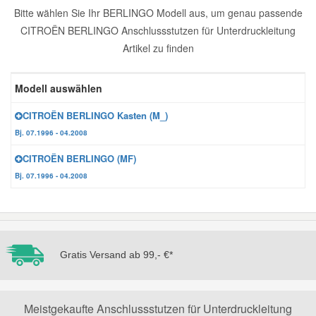
Bitte wählen Sie Ihr BERLINGO Modell aus, um genau passende
Reparatur-Zubehör
Schlüsselgehäuse
Daewoo Ersatzteile
CITROËN BERLINGO Anschlussstutzen für Unterdruckleitung
Scheibenreinigung
Artikel zu finden
Karosserie Werkzeug
Werkstattbedarf
Daihatsu Ersatzteile
Zündanlage und Glühanlage
Modell auswählen
Winter-Autozubehör
Dodge Ersatzteile
CITROËN BERLINGO Kasten (M_)
Bj. 07.1996 - 04.2008
Honda Ersatzteile
CITROËN BERLINGO (MF)
Bj. 07.1996 - 04.2008
Hyundai Ersatzteile
Jeep Ersatzteile
Gratis Versand ab 99,- €*
Kia Ersatzteile
Lancia Ersatzteile
Meistgekaufte Anschlussstutzen für Unterdruckleitung