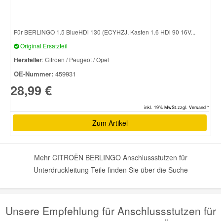
Smart Ersatzteile
Für BERLINGO 1.5 BlueHDi 130 (ECYHZJ, Kasten 1.6 HDi 90 16V...
Original Ersatzteil
Suzuki Ersatzteile
Hersteller
: Citroen / Peugeot / Opel
OE-Nummer:
459931
Toyota Ersatzteile
28,99 €
inkl. 19% MwSt.zzgl. Versand *
Vauxhall Ersatzteile
Zum Artikel
Volvo Ersatzteile
Mehr CITROËN BERLINGO Anschlussstutzen für
Unterdruckleitung Teile finden Sie über die Suche
Unsere Empfehlung für Anschlussstutzen für