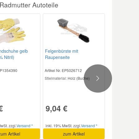
Radmutter Autoteile
ndschuhe gelb
Felgenbürste mit
 Nitril)
Raupenseite
 EP1354390
Artikel Nr. EP5026712
Stielmaterial:
Holz (Buche)
Next
€
9,04 €
wSt. zzgl.
Versand *
inkl. 19% MwSt. zzgl.
Versand *
zum Artikel
zum Artikel