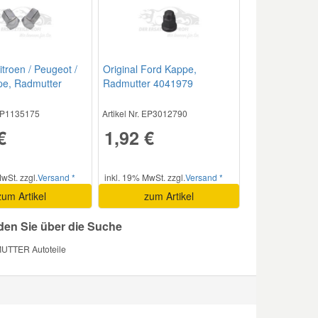
itroen / Peugeot /
Original Ford Kappe,
pe, Radmutter
Radmutter 4041979
 EP1135175
Artikel Nr. EP3012790
€
1,92 €
wSt. zzgl.
Versand *
inkl. 19% MwSt. zzgl.
Versand *
zum Artikel
zum Artikel
nden Sie über die Suche
TTER Autoteile