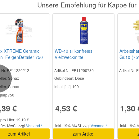
Unsere Empfehlung für Kappe für 
x XTREME Ceramic
WD-40 silikonfreies
Arbeitsha
en+FelgenDetailer 750
Vielzweckmittel
Gr.10 (75%
el Nr. EP11220212
Artikel Nr. EP11200789
Artikel Nr.
ller
: Sonax
Gebindeart:
Dose
revious
ller:
Sonax
Inhalt [ml]:
100
[ml]:
750
,39 €
4,53 €
1,30 
 pro Liter: 19,19 €
 19% MwSt. zzgl.
Versand *
inkl. 19% MwSt. zzgl.
Versand *
inkl. 19% M
zum Artikel
zum Artikel