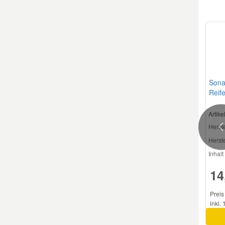
Mazda Ersatzteile
Mercedes Ersatzteile
Mini Ersatzteile
Sona
Reif
ml
Mitsubishi Ersatzteile
Artik
Herste
P
Nissan Ersatzteile
Herste
Inhalt 
Porsche Ersatzteile
14
Seat Ersatzteile
Preis
inkl.
Skoda Ersatzteile