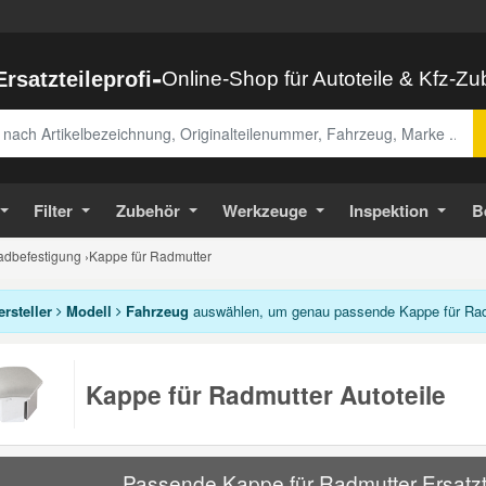
-
Ersatzteileprofi
Online-Shop für Autoteile & Kfz-Z
abe
Filter
Zubehör
Werkzeuge
Inspektion
B
adbefestigung
›
Kappe für Radmutter
ersteller
Modell
Fahrzeug
auswählen, um genau passende Kappe für Radm
Kappe für Radmutter Autoteile
Passende Kappe für Radmutter Ersatzte