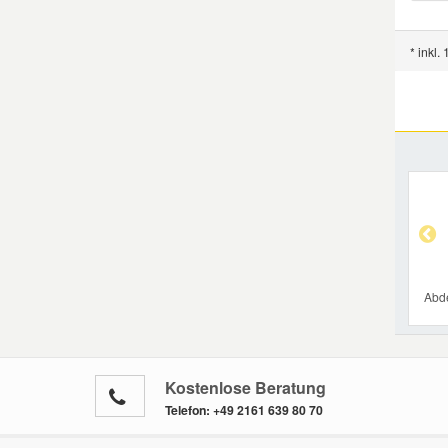
Smart Ersatzteile
* inkl.
Suzuki Ersatzteile
Toyota Ersatzteile
Vauxhall Ersatzteile
Volvo Ersatzteile
Abd
Kostenlose Beratung
Telefon:
+49 2161 639 80 70