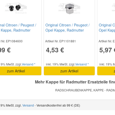
nal Citroen / Peugeot /
Original Citroen / Peugeot /
Original C
 Kappe, Radmutter
Opel Kappe, Radmutter
Opel Kap
74052XT
1611818780
540813
el Nr. EP1084600
Artikel Nr. EP1101881
Artikel Nr.
99 €
4,53 €
5,97 
 19% MwSt. zzgl.
Versand *
inkl. 19% MwSt. zzgl.
Versand *
inkl. 19% M
zum Artikel
zum Artikel
Mehr Kappe für Radmutter Ersatzteile fi
RADSCHRAUBENKAPPE, KAPPE - RADMU
 19% MwSt. zzgl.
Versand
- Versandkostenfrei ab 99 € (DE)