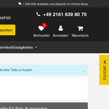
1.200.000 Autoteile und Zubehör im Online-Shop
+49 2161 639 80 70
ubehör
0
suchen
Merkzettel
Warenkorb
Anmelden
etriebsflüssigkeiten
Kontakt
×
utter Teile zu kaufen
ile für Ihre Automarke