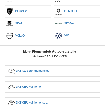
PEUGEOT
RENAULT
SEAT
SKODA
VOLVO
VW
Mehr Riementrieb Autoersatzteile
für Ihren DACIA DOKKER
DOKKER Zahnriemensatz
DOKKER Keilriemen
DOKKER Keilriemensatz