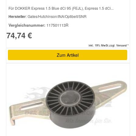
Für DOKKER Express 1.5 Blue dCi 95 (FEJL), Express 1.5 dCi...
Hersteller
: Gates/Hutchinson/INA/Optibelt/SNR
Vergleichsnummer:
117501113R
74,74 €
inkl. 19% MwSt.zzgl. Versand *
Zum Artikel