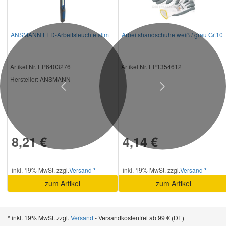
ANSMANN LED-Arbeitsleuchte slim
Arbeitshandschuhe weiß / grau Gr.10
Artikel Nr. EP6403276
Artikel Nr. EP1354612
Hersteller
: ANSMANN
Previous
Next
8,21 €
4,14 €
inkl. 19% MwSt. zzgl.
Versand *
inkl. 19% MwSt. zzgl.
Versand *
zum Artikel
zum Artikel
* inkl. 19% MwSt. zzgl.
Versand
- Versandkostenfrei ab 99 € (DE)