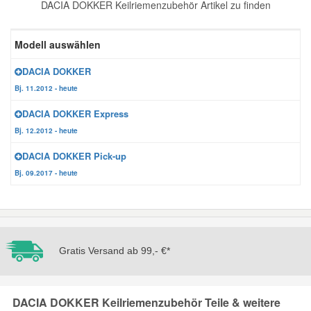
DACIA DOKKER Keilriemenzubehör Artikel zu finden
Reparatur-Zubehör
Schlüsselgehäuse
Daewoo Ersatzteile
Scheibenreinigung
Modell auswählen
Karosserie Werkzeug
Werkstattbedarf
Daihatsu Ersatzteile
Zündanlage und Glühanlage
DACIA DOKKER
Bj. 11.2012 - heute
Winter-Autozubehör
Dodge Ersatzteile
DACIA DOKKER Express
Bj. 12.2012 - heute
Honda Ersatzteile
DACIA DOKKER Pick-up
Bj. 09.2017 - heute
Hyundai Ersatzteile
Jeep Ersatzteile
Gratis Versand ab 99,- €*
Kia Ersatzteile
DACIA DOKKER Keilriemenzubehör Teile & weitere
Lancia Ersatzteile