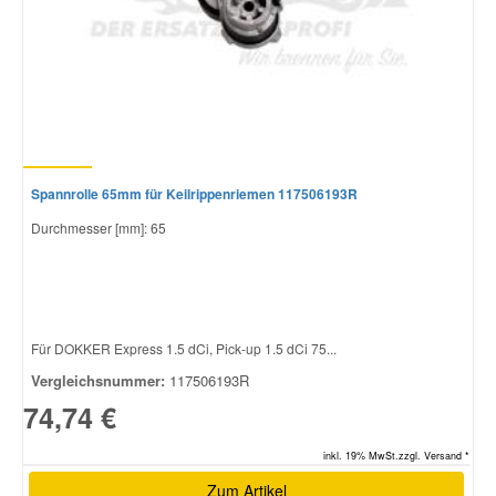
Spannrolle 65mm für Keilrippenriemen 117506193R
Durchmesser [mm]: 65
Für DOKKER Express 1.5 dCi, Pick-up 1.5 dCi 75...
Vergleichsnummer:
117506193R
74,74 €
inkl. 19% MwSt.zzgl. Versand *
Zum Artikel