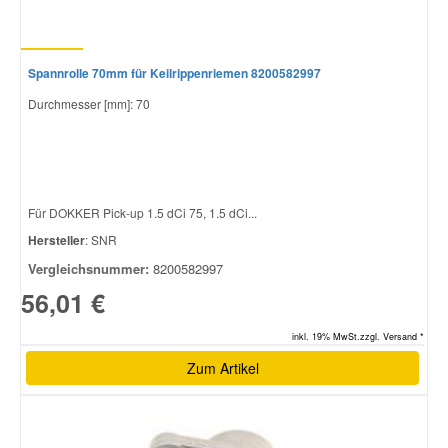
Spannrolle 70mm für Keilrippenriemen 8200582997
Durchmesser [mm]: 70
Für DOKKER Pick-up 1.5 dCi 75, 1.5 dCi...
Hersteller
: SNR
Vergleichsnummer:
8200582997
56,01 €
inkl. 19% MwSt.zzgl. Versand *
Zum Artikel