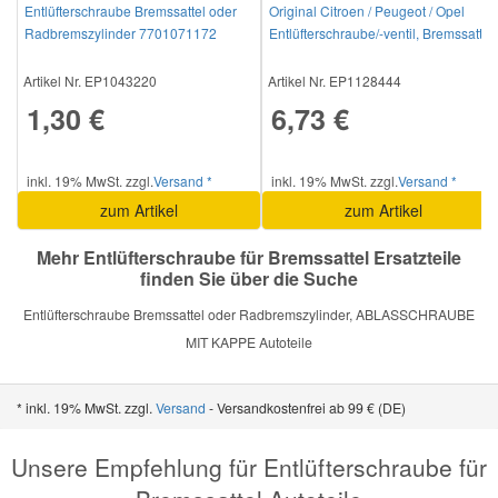
Entlüfterschraube Bremssattel oder
Original Citroen / Peugeot / Opel
Radbremszylinder 7701071172
Entlüfterschraube/-ventil, Bremssattel
442840
Smart Ersatzteile
Artikel Nr. EP1043220
Artikel Nr. EP1128444
1,30 €
6,73 €
Suzuki Ersatzteile
inkl. 19% MwSt. zzgl.
Versand *
inkl. 19% MwSt. zzgl.
Versand *
Toyota Ersatzteile
zum Artikel
zum Artikel
Vauxhall Ersatzteile
Mehr Entlüfterschraube für Bremssattel Ersatzteile
finden Sie über die Suche
Volvo Ersatzteile
Entlüfterschraube Bremssattel oder Radbremszylinder, ABLASSCHRAUBE
MIT KAPPE Autoteile
* inkl. 19% MwSt. zzgl.
Versand
- Versandkostenfrei ab 99 € (DE)
Unsere Empfehlung für Entlüfterschraube für