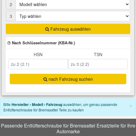
2
Total Motoröle
Druckluft Werkzeuge
Glühlampen
Montage
VW Ersatzteile
Heizung und Klimaanlage
3
Fahrwerk Werkzeuge
Kfz-Pflege
Reiniger
Abarth Ersatzteile
Kraftstoffsystem
Fahrzeug auswählen
Halterung Abgasstrang
Kofferraumwanne
Rostlöser
Kühlung
Nach Schlüsselnummer (KBA-Nr.)
Alfa Romeo Ersatzteile
HSN
TSN
Lenkung
Handwerkzeuge
Ladetechnik für Elektroautos
Scheibenkleber
Audi Ersatzteile
Motor
Kfz Spezialwerkzeuge
Marderschutz
Schmiermittel
BMW Ersatzteile
nach Fahrzeug suchen
Innenausstattung
Leitungsverbinder
Nachrüstwischer
Chevrolet Ersatzteile
×
Karosserieteile
Bitte
Hersteller
Modell
Fahrzeug
auswählen, um genau passende
Entlüfterschraube für Bremssattel Teile zu kaufen
Motortechnik Werkzeuge
Pannenhilfe
Chrysler Ersatzteile
Räder und Reifen
Passende Entlüfterschraube für Bremssattel Ersatzteile für Ihre
Prüf- und Messwerkzeuge
Reifen Zubehör
Cupra Ersatzteile
Automarke
Riementrieb