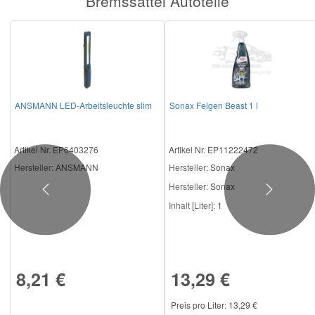
Bremssattel Autoteile
ANSMANN LED-Arbeitsleuchte slim
Sonax Felgen Beast 1 l
Artikel Nr. EP6403276
Artikel Nr. EP11222472
Hersteller
: ANSMANN
Hersteller
: Sonax
Hersteller:
Sonax
Previous
Next
Inhalt [Liter]:
1
8,21 €
13,29 €
Preis pro Liter: 13,29 €