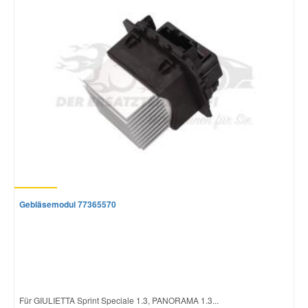
Mazda Ersatzteile
Mercedes Ersatzteile
Mini Ersatzteile
Mitsubishi Ersatzteile
Nissan Ersatzteile
Gebläsemodul 77365570
Porsche Ersatzteile
Seat Ersatzteile
Für GIULIETTA Sprint Speciale 1.3, PANORAMA 1.3...
Skoda Ersatzteile