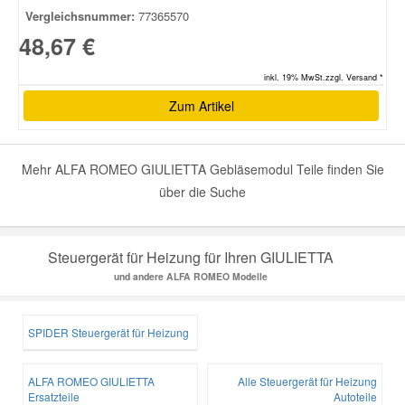
Vergleichsnummer:
77365570
48,67 €
Smart Ersatzteile
inkl. 19% MwSt.zzgl. Versand *
Suzuki Ersatzteile
Zum Artikel
Toyota Ersatzteile
Mehr ALFA ROMEO GIULIETTA Gebläsemodul Teile finden Sie
über die Suche
Vauxhall Ersatzteile
Volvo Ersatzteile
Steuergerät für Heizung für Ihren GIULIETTA
und andere ALFA ROMEO Modelle
SPIDER Steuergerät für Heizung
ALFA ROMEO GIULIETTA
Alle Steuergerät für Heizung
Ersatzteile
Autoteile