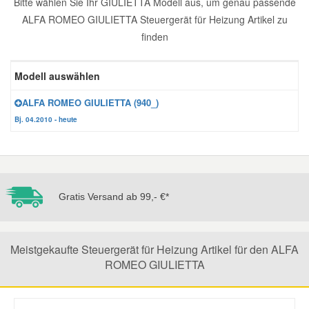
Bitte wählen Sie Ihr GIULIETTA Modell aus, um genau passende
ALFA ROMEO GIULIETTA Steuergerät für Heizung Artikel zu
Reparatur-Zubehör
Schlüsselgehäuse
Daewoo Ersatzteile
Scheibenreinigung
finden
Karosserie Werkzeug
Werkstattbedarf
Daihatsu Ersatzteile
Zündanlage und Glühanlage
Modell auswählen
Winter-Autozubehör
ALFA ROMEO GIULIETTA (940_)
Dodge Ersatzteile
Bj. 04.2010 - heute
Honda Ersatzteile
Hyundai Ersatzteile
Gratis Versand ab 99,- €*
Jeep Ersatzteile
Meistgekaufte Steuergerät für Heizung Artikel für den ALFA
Kia Ersatzteile
ROMEO GIULIETTA
Lancia Ersatzteile