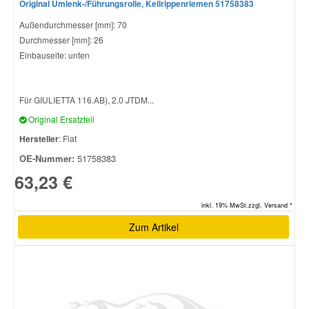
Original Umlenk-/Führungsrolle, Keilrippenriemen 51758383
Außendurchmesser [mm]: 70
Durchmesser [mm]: 26
Einbauseite: unten
Für GIULIETTA 116.AB), 2.0 JTDM...
Original Ersatzteil
Hersteller
: Fiat
OE-Nummer:
51758383
63,23 €
inkl. 19% MwSt.zzgl. Versand *
Zum Artikel