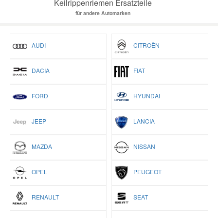
Keilrippenriemen Ersatzteile
für andere Automarken
AUDI
CITROËN
DACIA
FIAT
FORD
HYUNDAI
JEEP
LANCIA
MAZDA
NISSAN
OPEL
PEUGEOT
RENAULT
SEAT