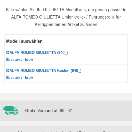
Reparatur-Zubehör
Schlüsselgehäuse
Bitte wählen Sie Ihr GIULIETTA Modell aus, um genau passende
Daewoo Ersatzteile
Scheibenreinigung
ALFA ROMEO GIULIETTA Umlenkrolle- / Führungsrolle für
Keilrippenriemen Artikel zu finden
Karosserie Werkzeug
Werkstattbedarf
Daihatsu Ersatzteile
Zündanlage und Glühanlage
Modell auswählen
Winter-Autozubehör
Dodge Ersatzteile
ALFA ROMEO GIULIETTA (940_)
Bj. 04.2010 - heute
Honda Ersatzteile
ALFA ROMEO GIULIETTA Kasten (940_)
Hyundai Ersatzteile
Bj. 04.2011 - heute
Jeep Ersatzteile
Gratis Versand ab 99,- €*
Kia Ersatzteile
Lancia Ersatzteile