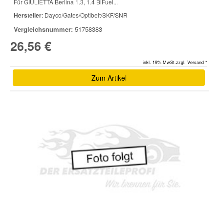
Für GIULIETTA Berlina 1.3, 1.4 BiFuel...
Hersteller
: Dayco/Gates/Optibelt/SKF/SNR
Vergleichsnummer:
51758383
26,56 €
inkl. 19% MwSt.zzgl. Versand *
Zum Artikel