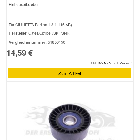
Einbauseite: oben
Smart Ersatzteile
Für GIULIETTA Berlina 1.3 ti, 116.AB)...
Hersteller
: Gates/Optibelt/SKF/SNR
Suzuki Ersatzteile
Vergleichsnummer:
51856150
14,59 €
Toyota Ersatzteile
inkl. 19% MwSt.zzgl. Versand *
Vauxhall Ersatzteile
Zum Artikel
Volvo Ersatzteile