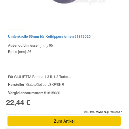
Umlenkrolle 65mm für Keilrippenriemen 51815020
Außendurchmesser [mm]: 65
Breite [mm]: 26
Für GIULIETTA Berlina 1.3 ti, 1.8 Turbo...
Hersteller
: Gates/Optibelt/SKF/SNR
Vergleichsnummer:
51815020
22,44 €
inkl. 19% MwSt.zzgl. Versand *
Zum Artikel