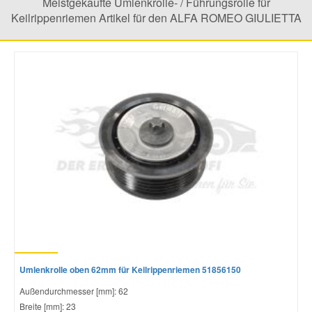
Meistgekaufte Umlenkrolle- / Führungsrolle für
Keilrippenriemen Artikel für den ALFA ROMEO GIULIETTA
Mazda Ersatzteile
Mercedes Ersatzteile
Mini Ersatzteile
Mitsubishi Ersatzteile
Nissan Ersatzteile
Porsche Ersatzteile
Seat Ersatzteile
Umlenkrolle oben 62mm für Keilrippenriemen 51856150
Außendurchmesser [mm]: 62
Breite [mm]: 23
Skoda Ersatzteile