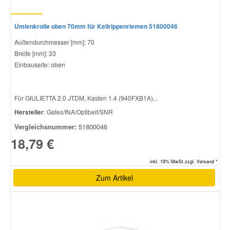
Umlenkrolle oben 70mm für Keilrippenriemen 51800046
Außendurchmesser [mm]: 70
Breite [mm]: 33
Einbauseite: oben
Für GIULIETTA 2.0 JTDM, Kasten 1.4 (940FXB1A)...
Hersteller
: Gates/INA/Optibelt/SNR
Vergleichsnummer:
51800046
18,79 €
inkl. 19% MwSt.zzgl. Versand *
Zum Artikel