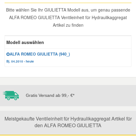
Reparatur-Zubehör
Schlüsselgehäuse
Bitte wählen Sie Ihr GIULIETTA Modell aus, um genau passende
Daewoo Ersatzteile
Scheibenreinigung
ALFA ROMEO GIULIETTA Ventileinheit für Hydraulikaggregat
Artikel zu finden
Karosserie Werkzeug
Werkstattbedarf
Daihatsu Ersatzteile
Zündanlage und Glühanlage
Modell auswählen
Winter-Autozubehör
Dodge Ersatzteile
ALFA ROMEO GIULIETTA (940_)
Bj. 04.2010 - heute
Honda Ersatzteile
Hyundai Ersatzteile
Gratis Versand ab 99,- €*
Jeep Ersatzteile
Kia Ersatzteile
Meistgekaufte Ventileinheit für Hydraulikaggregat Artikel für
den ALFA ROMEO GIULIETTA
Lancia Ersatzteile