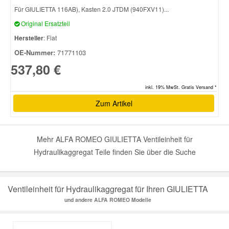
Für GIULIETTA 116AB), Kasten 2.0 JTDM (940FXV11)...
Original Ersatzteil
Smart Ersatzteile
Hersteller
: Fiat
OE-Nummer:
71771103
Suzuki Ersatzteile
537,80 €
Toyota Ersatzteile
inkl. 19% MwSt. Gratis Versand *
Zum Artikel
Vauxhall Ersatzteile
Mehr ALFA ROMEO GIULIETTA Ventileinheit für
Volvo Ersatzteile
Hydraulikaggregat Teile finden Sie über die Suche
Ventileinheit für Hydraulikaggregat für Ihren GIULIETTA
und andere ALFA ROMEO Modelle