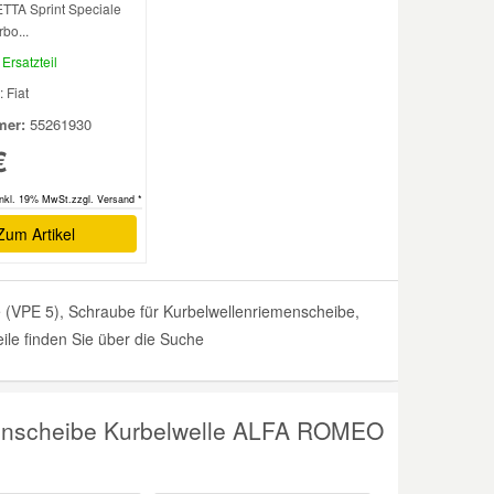
ETTA Sprint Speciale
rbo...
Ersatzteil
: Fiat
er:
55261930
€
inkl. 19% MwSt.zzgl. Versand *
Zum Artikel
VPE 5), Schraube für Kurbelwellenriemenscheibe,
ile finden Sie über die Suche
menscheibe Kurbelwelle ALFA ROMEO