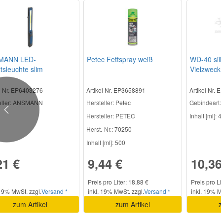
MANN LED-
Petec Fettspray weiß
WD-40 sil
tsleuchte slim
Vielzweck
el Nr. EP6403276
Artikel Nr. EP3658891
Artikel Nr.
ller
: ANSMANN
Hersteller
: Petec
Gebindeart:
Previous
Hersteller:
PETEC
Inhalt [ml]:
4
Herst.-Nr.:
70250
Inhalt [ml]:
500
21 €
9,44 €
10,36
Preis pro Liter: 18,88 €
Preis pro L
 19% MwSt. zzgl.
Versand *
inkl. 19% MwSt. zzgl.
Versand *
inkl. 19% M
zum Artikel
zum Artikel