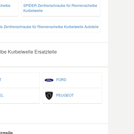
cheibe
SPIDER Zentrierschraube für Riemenscheibe
Kurbelwelle
le Zentrierschraube für Riemenscheibe Kurbelwelle Autoteile
be Kurbelwelle Ersatzteile
T
FORD
EL
PEUGEOT
tzteile