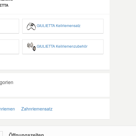
IETTA
GIULIETTA Keilriemensatz
GIULIETTA Keilriemenzubehör
gorien
A
riemen
Zahnriemensatz
Öffnungszeiten