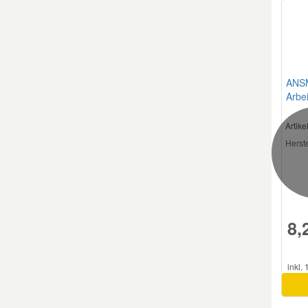
Smart Ersatzteile
Suzuki Ersatzteile
ANS
Arbei
Toyota Ersatzteile
Artik
Herste
Vauxhall Ersatzteile
Volvo Ersatzteile
8,
inkl.