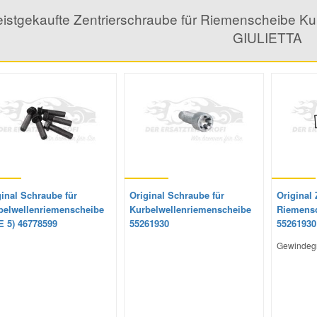
istgekaufte Zentrierschraube für Riemenscheibe Ku
GIULIETTA
ginal Schraube für
Original Schraube für
Original 
belwellenriemenscheibe
Kurbelwellenriemenscheibe
Riemensc
E 5) 46778599
55261930
55261930
Gewindeg