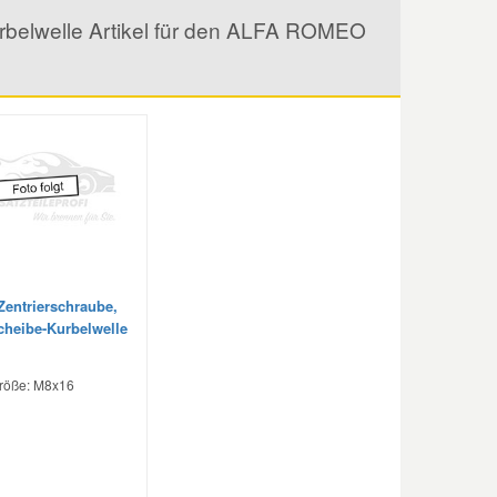
rbelwelle Artikel für den ALFA ROMEO
Zentrierschraube,
heibe-Kurbelwelle
röße: M8x16