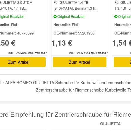
GIULIETTA 2.0 JTDM
Für GIULIETTA 1.4 TB
Für GIULI
.FYC1A, 1.4 TB...
(940FXA1A), Berlina 1.3 ti...
1.3, 1.8 Tu
iginal Ersatzteil
Original Ersatzteil
Original 
teller
: Fiat
Hersteller
: Fiat
Hersteller
Nummer:
46778599
OE-Nummer:
55261930
OE-Numm
,50 €
1,13 €
1,54 
inkl. 19% MwSt.zzgl. Versand *
inkl. 19% MwSt.zzgl. Versand *
Zum Artikel
Zum Artikel
hr ALFA ROMEO GIULIETTA Schraube für Kurbelwellenriemenscheibe (
Zentrierschraube für Riemenscheibe Kurbelwelle Te
ere Empfehlung für Zentrierschraube für Rie
GIULIETTA