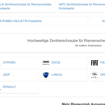
LIA Zentrierschraube für Riemenscheibe
MITO Zentrierschraube für Riemens
belwelle
Kurbelwelle
A ROMEO GIULIETTA Ersatzteile
Al
Hochwertige Zentrierschraube für Riemenschei
für andere Automarken
CITROËN
DACIA
FIA
JEEP
LANCIA
OP
RENAULT
Mehr Riementrieb Autoersa