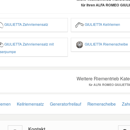
für Ihren ALFA ROMEO GIUL
GIULIETTA Zahnriemensatz
GIULIETTA Keilriemen
GIULIETTA Zahnriemensatz mit
GIULIETTA Riemenscheibe
serpumpe
Weitere Riementrieb Kate
für ALFA ROMEO GIULIETT
iemen
Keilriemensatz
Generatorfreilauf
Riemenscheibe
Zahn
Kontakt