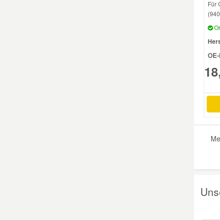
Für 
(940
Mazda Ersatzteile
Or
Hers
Mercedes Ersatzteile
OE-
18
Mini Ersatzteile
Mitsubishi Ersatzteile
Nissan Ersatzteile
Me
Porsche Ersatzteile
Uns
Seat Ersatzteile
Skoda Ersatzteile