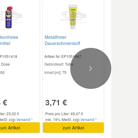
ikonfreies
Metallfreier
mittel
Dauerschmierstoff
 EP1051418
Artikel Nr. EP1051947
Dose
Gebindeart:
Tube
Next
00
Inhalt [ml]:
75
 €
3,71 €
iter: 23,02 €
Preis pro Liter: 49,47 €
wSt. zzgl.
Versand *
inkl. 19% MwSt. zzgl.
Versand *
zum Artikel
zum Artikel