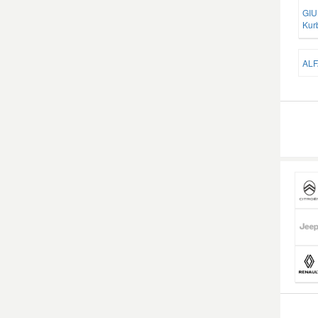
GIU
Kur
ALF