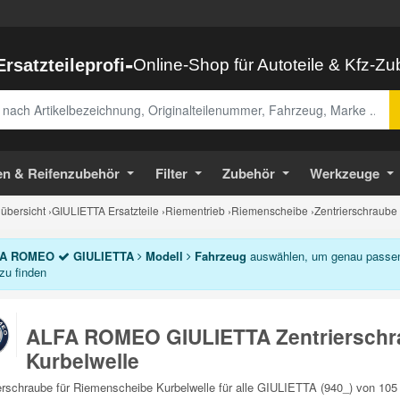
-
Ersatzteileprofi
Online-Shop für Autoteile & Kfz-Z
abe
en & Reifenzubehör
Filter
Zubehör
Werkzeuge
bersicht
›
GIULIETTA Ersatzteile
›
Riementrieb
›
Riemenscheibe
›
Zentrierschraube
A ROMEO
GIULIETTA
Modell
Fahrzeug
auswählen, um genau passend
 zu finden
ALFA ROMEO GIULIETTA Zentrierschr
Kurbelwelle
erschraube für Riemenscheibe Kurbelwelle für alle GIULIETTA (940_) von 10