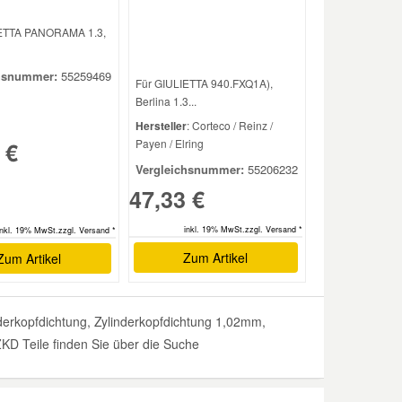
IETTA PANORAMA 1.3,
hsnummer:
55259469
Für GIULIETTA 940.FXQ1A),
Berlina 1.3...
Hersteller
: Corteco / Reinz /
Payen / Elring
 €
Vergleichsnummer:
55206232
47,33 €
inkl. 19% MwSt.zzgl. Versand *
inkl. 19% MwSt.zzgl. Versand *
Zum Artikel
Zum Artikel
rkopfdichtung, Zylinderkopfdichtung 1,02mm,
ZKD Teile finden Sie über die Suche