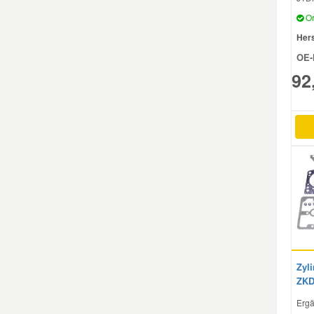
Or
Mazda Ersatzteile
Hers
OE-
Mercedes Ersatzteile
92
Mini Ersatzteile
Mitsubishi Ersatzteile
Nissan Ersatzteile
Porsche Ersatzteile
Zyli
Seat Ersatzteile
ZKD
Ergä
Skoda Ersatzteile