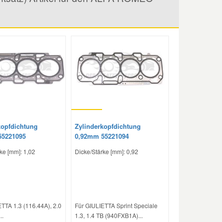
kopfdichtung
Zylinderkopfdichtung
55221095
0,92mm 55221094
ke [mm]: 1,02
Dicke/Stärke [mm]: 0,92
TTA 1.3 (116.44A), 2.0
Für GIULIETTA Sprint Speciale
..
1.3, 1.4 TB (940FXB1A)...