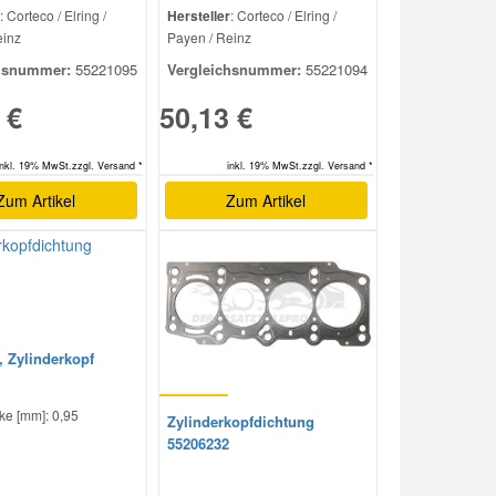
: Corteco / Elring /
Hersteller
: Corteco / Elring /
einz
Payen / Reinz
hsnummer:
55221095
Vergleichsnummer:
55221094
 €
50,13 €
inkl. 19% MwSt.zzgl. Versand *
inkl. 19% MwSt.zzgl. Versand *
Zum Artikel
Zum Artikel
, Zylinderkopf
ke [mm]: 0,95
Zylinderkopfdichtung
55206232