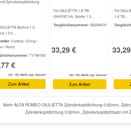
: mit Zylinderkopfdichtung
Für GIULIETTA 1.8 TBi
Für GIUL
(940FXC1A), Spider 1.3...
1.4 TB...
Vergleichsnummer:
55259470
Vergleic
GIULIETTA Berlina 1.3,
na 1.3 ti...
teller
: Corteco / Elring /
n / Reinz
33,29 €
33,29
gleichsnummer:
71749165
,77 €
inkl. 19% MwSt.zzgl. Versand *
inkl. 19% MwSt.zzgl. Versand *
Zum Artikel
Zum Artikel
Mehr ALFA ROMEO GIULIETTA Zylinderkopfdichtung 0,82mm, Zylinde
Zylinderkopfdichtung 0,92mm, Zylinderkopfdichtsatz mit 