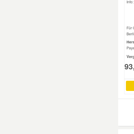
Info
Smart Ersatzteile
Für 
Suzuki Ersatzteile
Berli
Hers
Paye
Toyota Ersatzteile
Ver
93
Vauxhall Ersatzteile
Volvo Ersatzteile