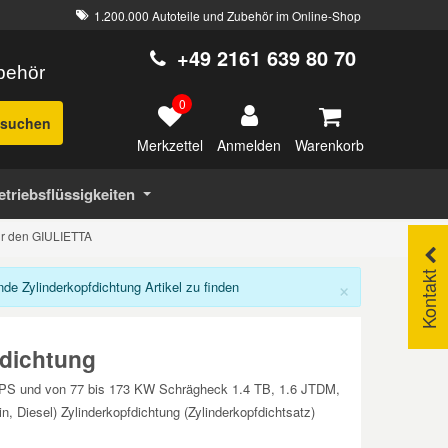
1.200.000 Autoteile und Zubehör im Online-Shop
+49 2161 639 80 70
ubehör
0
suchen
Merkzettel
Warenkorb
Anmelden
etriebsflüssigkeiten
für den GIULIETTA
Kontakt
×
 Zylinderkopfdichtung Artikel zu finden
dichtung
35 PS und von 77 bis 173 KW Schrägheck 1.4 TB, 1.6 JTDM,
Diesel) Zylinderkopfdichtung (Zylinderkopfdichtsatz)