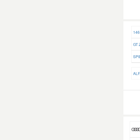
146
GT 
SPI
ALF