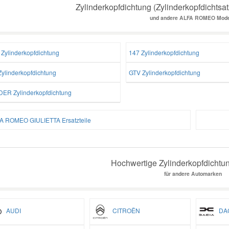
Zylinderkopfdichtung (Zylinderkopfdichtsa
und andere ALFA ROMEO Mode
 Zylinderkopfdichtung
147 Zylinderkopfdichtung
Zylinderkopfdichtung
GTV Zylinderkopfdichtung
DER Zylinderkopfdichtung
A ROMEO GIULIETTA Ersatzteile
Hochwertige Zylinderkopfdichtun
für andere Automarken
AUDI
CITROËN
DAC