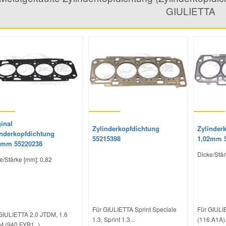
GIULIETTA
inal
Zylinderkopfdichtung
Zylinder
inderkopfdichtung
55215398
1,02mm 
2mm 55220238
Dicke/Stär
e/Stärke [mm]: 0,82
Für GIULIETTA Sprint Speciale
Für GIULIE
GIULIETTA 2.0 JTDM, 1.6
1.3, Sprint 1.3...
(116.A1A).
 (940.FYB1_)...