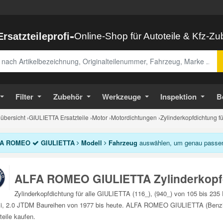
-
Ersatzteileprofi
Online-Shop für Autoteile & Kfz-Z
abe
Filter
Zubehör
Werkzeuge
Inspektion
B
bersicht
›
GIULIETTA Ersatzteile
›
Motor
›
Motordichtungen
›
Zylinderkopfdichtung 
A ROMEO
GIULIETTA
Modell
Fahrzeug
auswählen, um genau passende
ALFA ROMEO GIULIETTA Zylinderkopf
Zylinderkopfdichtung für alle GIULIETTA (116_), (940_) von 105 bis 2
i, 2.0 JTDM Baureihen von 1977 bis heute. ALFA ROMEO GIULIETTA (Benzin, 
teile kaufen.