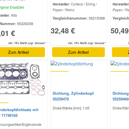
Hersteller
: Corteco / Elring /
Hersteller
iginal Ersatzteil
Payen / Reinz
Payen / R
teller
: Alfa
Vergleichsnummer:
55215398
Vergleic
Nummer:
55220238
32,48 €
50,49
,01 €
inkl. 19% MwSt.zzgl. Versand *
inkl. 19% MwSt.zzgl. Versand *
Zum Artikel
Zum Artikel
Dichtung, Zylinderkopf
Dichtung
55259470
55259469
Dicke/Stärke [mm]: 1,05
Dicke/Stär
nderkopfdichtsatz mit
 71749165
nzungsartikel/Ergänzende