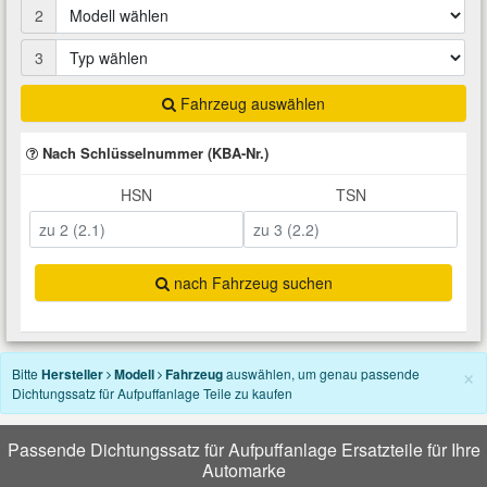
2
Total Motoröle
Druckluft Werkzeuge
Glühlampen
Montage
VW Ersatzteile
Heizung und Klimaanlage
3
Fahrwerk Werkzeuge
Kfz-Pflege
Reiniger
Abarth Ersatzteile
Kraftstoffsystem
Fahrzeug auswählen
Halterung Abgasstrang
Kofferraumwanne
Rostlöser
Kühlung
Nach Schlüsselnummer (KBA-Nr.)
Alfa Romeo Ersatzteile
HSN
TSN
Lenkung
Handwerkzeuge
Ladetechnik für Elektroautos
Scheibenkleber
Audi Ersatzteile
Motor
Kfz Spezialwerkzeuge
Marderschutz
Schmiermittel
BMW Ersatzteile
nach Fahrzeug suchen
Innenausstattung
Leitungsverbinder
Nachrüstwischer
Chevrolet Ersatzteile
×
Karosserieteile
Bitte
Hersteller
Modell
Fahrzeug
auswählen, um genau passende
Dichtungssatz für Aufpuffanlage Teile zu kaufen
Motortechnik Werkzeuge
Pannenhilfe
Chrysler Ersatzteile
Räder und Reifen
Passende Dichtungssatz für Aufpuffanlage Ersatzteile für Ihre
Prüf- und Messwerkzeuge
Reifen Zubehör
Cupra Ersatzteile
Automarke
Riementrieb