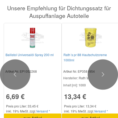
Unsere Empfehlung für Dichtungssatz für
Smart Ersatzteile
Auspuffanlage Autoteile
Suzuki Ersatzteile
Toyota Ersatzteile
Ballistol Universalöl Spray 200 ml
Rath´s pr 88 Hautschutzcreme
Vauxhall Ersatzteile
1000ml
Artikel Nr. EP1052268
Artikel Nr. EP3581954
Volvo Ersatzteile
Previous
Next
Hersteller
: Rath´s
Inhalt [ml]:
1000
6,69 €
13,34 €
Preis pro Liter: 33,45 €
Preis pro Liter: 13,34 €
inkl. 19% MwSt. zzgl.
Versand *
inkl. 19% MwSt. zzgl.
Versand *
zum Artikel
zum Artikel