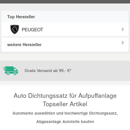
Reparatur-Zubehör
Schlüsselgehäuse
Daewoo Ersatzteile
Scheibenreinigung
Top Hersteller
Karosserie Werkzeug
Werkstattbedarf
Daihatsu Ersatzteile
Zündanlage und Glühanlage
PEUGEOT
Winter-Autozubehör
Dodge Ersatzteile
weitere Hersteller
Honda Ersatzteile
Gratis Versand ab 99,- €*
Hyundai Ersatzteile
Jeep Ersatzteile
Auto Dichtungssatz für Aufpuffanlage
Topseller Artikel
Kia Ersatzteile
Automarke auswählen und hochwertige Dichtungssatz,
Abgasanlage Autoteile kaufen
Lancia Ersatzteile