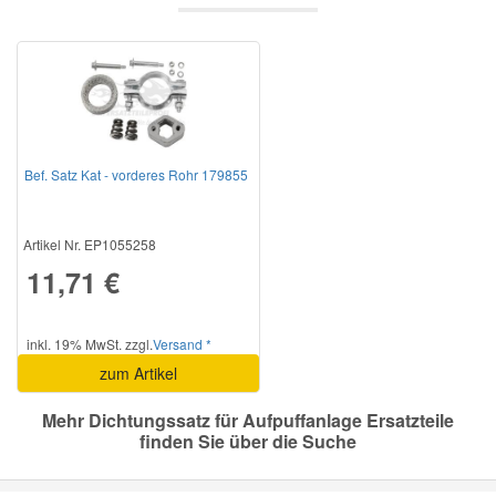
Mazda Ersatzteile
Mercedes Ersatzteile
Mini Ersatzteile
Bef. Satz Kat - vorderes Rohr 179855
Mitsubishi Ersatzteile
Artikel Nr. EP1055258
11,71 €
Nissan Ersatzteile
inkl. 19% MwSt. zzgl.
Versand *
Porsche Ersatzteile
zum Artikel
Mehr Dichtungssatz für Aufpuffanlage Ersatzteile
Seat Ersatzteile
finden Sie über die Suche
Skoda Ersatzteile