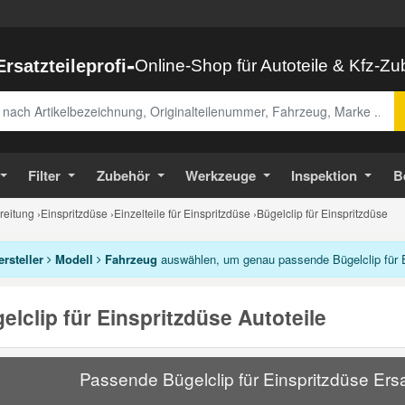
-
Ersatzteileprofi
Online-Shop für Autoteile & Kfz-Z
abe
Filter
Zubehör
Werkzeuge
Inspektion
B
ereitung
›
Einspritzdüse
›
Einzelteile für Einspritzdüse
›
Bügelclip für Einspritzdüse
ersteller
Modell
Fahrzeug
auswählen, um genau passende Bügelclip für E
elclip für Einspritzdüse Autoteile
Passende Bügelclip für Einspritzdüse Ersa