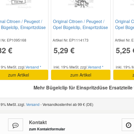
nal Citroen / Peugeot /
Original Citroen / Peugeot /
Original C
 Bügelclip, Einspritzdüse
Opel Bügelclip, Einspritzdüse
Opel Büge
9848380
198235
198257
el Nr. EP1095168
Artikel Nr. EP1114173
Artikel Nr.
32 €
5,29 €
5,25 
 19% MwSt. zzgl.
Versand *
inkl. 19% MwSt. zzgl.
Versand *
inkl. 19% M
zum Artikel
zum Artikel
Mehr Bügelclip für Einspritzdüse Ersatzteile
 19% MwSt. zzgl.
Versand
- Versandkostenfrei ab 99 € (DE)
Kontakt
zum Kontaktformular