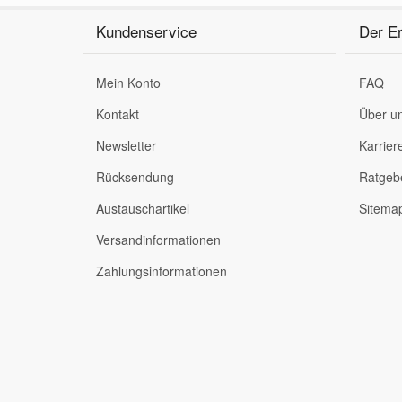
Kundenservice
Der Er
Mazda Ersatzteile
Mein Konto
FAQ
Mercedes Ersatzteile
Kontakt
Über u
Mini Ersatzteile
Newsletter
Karrier
Rücksendung
Ratgeb
Mitsubishi Ersatzteile
Austauschartikel
Sitema
Versandinformationen
Nissan Ersatzteile
Zahlungsinformationen
Porsche Ersatzteile
Seat Ersatzteile
Skoda Ersatzteile