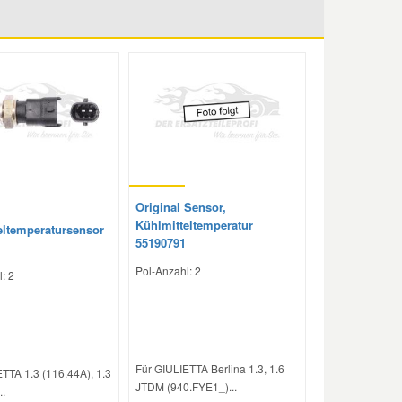
Original Sensor,
Kühlmitteltemperatur
eltemperatursensor
55190791
Pol-Anzahl: 2
: 2
Für GIULIETTA Berlina 1.3, 1.6
TTA 1.3 (116.44A), 1.3
JTDM (940.FYE1_)...
..