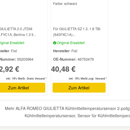
Farbe: schwarz
GIULIETTA 2.0 JTDM
Für GIULIETTA SZ 1.3, 1.8 TBi
.FYC1A, Berlina 1.3 ti...
(940FXC1A)...
iginal Ersatzteil
Original Ersatzteil
teller
: Fiat
Hersteller
: Fiat
Nummer:
55203964
OE-Nummer:
46753479
2,92 €
40,48 €
inkl. 19% MwSt. Gratis Versand *
inkl. 19% MwSt.zzgl. Versand *
Zum Artikel
Zum Artikel
Mehr ALFA ROMEO GIULIETTA Kühlmitteltemperatursensor 2-polig, 
Kühlmitteltemperatursensor, Sensor für Kühlmitteltempera