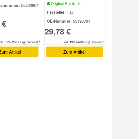
Original Ersatzteil
hsnummer:
55203964
Hersteller
: Fiat
 €
OE-Nummer:
55190791
29,78 €
inkl. 19% MwSt.zzgl. Versand *
inkl. 19% MwSt.zzgl. Versand *
Zum Artikel
Zum Artikel