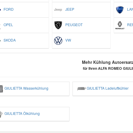
FORD
JEEP
LAN
OPEL
PEUGEOT
REN
SKODA
VW
Mehr Kühlung Autoersatz
für Ihren ALFA ROMEO GIUL
GIULIETTA Wasserkühlung
GIULIETTA Ladeluftkühler
GIULIETTA Ölkühlung