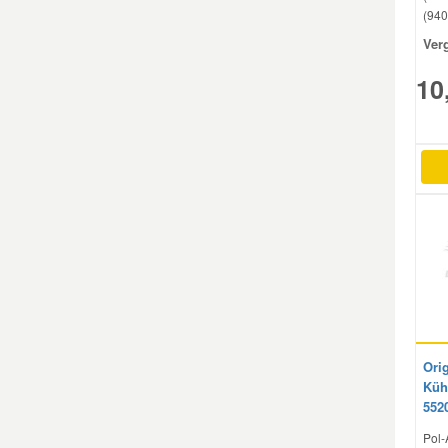
(940
Mazda Ersatzteile
Ver
10
Mercedes Ersatzteile
Mini Ersatzteile
Mitsubishi Ersatzteile
Nissan Ersatzteile
Porsche Ersatzteile
Orig
Seat Ersatzteile
Küh
552
Pol-
Skoda Ersatzteile