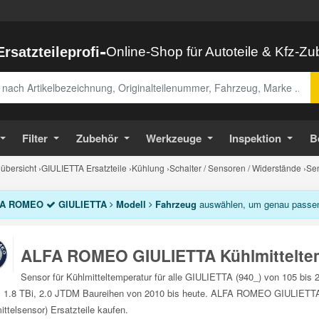
-
Ersatzteileprofi
Online-Shop für Autoteile & Kfz-Z
abe
Filter
Zubehör
Werkzeuge
Inspektion
B
bersicht
›
GIULIETTA Ersatzteile
›
Kühlung
›
Schalter / Sensoren / Widerstände
›
Sen
A ROMEO
GIULIETTA
Modell
Fahrzeug
auswählen, um genau passende
ALFA ROMEO GIULIETTA Kühlmittelte
Sensor für Kühlmitteltemperatur für alle GIULIETTA (940_) von 105 bi
1.8 TBi, 2.0 JTDM Baureihen von 2010 bis heute. ALFA ROMEO GIULIETTA (B
ittelsensor) Ersatzteile kaufen.