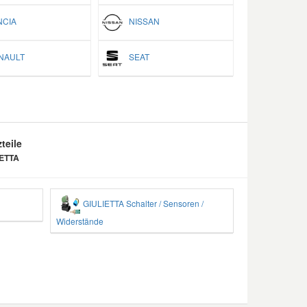
CIA
NISSAN
AULT
SEAT
teile
IETTA
GIULIETTA Schalter / Sensoren /
Widerstände