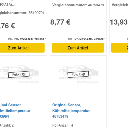
FXA1A)...
Vergleichsnummer:
46753479
Vergleic
gleichsnummer:
55190791
8,77 €
13,93
,76 €
inkl. 19% MwSt.zzgl. Versand *
inkl. 19% MwSt.zzgl. Versand *
Zum Artikel
Zum Artikel
inal Sensor,
Original Sensor,
lmitteltemperatur
Kühlmitteltemperatur
03964
46753479
Anzahl: 2
Pol-Anzahl: 4