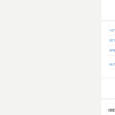
147 
GT S
SPI
ALF