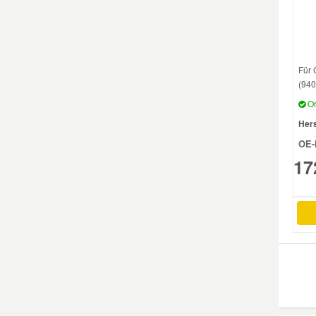
Smart Ersatzteile
Für 
Suzuki Ersatzteile
(940
Or
Toyota Ersatzteile
Hers
OE-
Vauxhall Ersatzteile
17
Volvo Ersatzteile