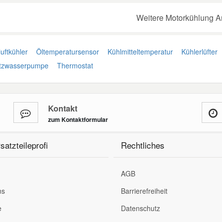
Weitere Motorkühlung Ar
uftkühler
Öltemperatursensor
Kühlmitteltemperatur
Kühlerlüfter
tzwasserpumpe
Thermostat
Kontakt
zum Kontaktformular
satzteileprofi
Rechtliches
AGB
ns
Barrierefreiheit
e
Datenschutz