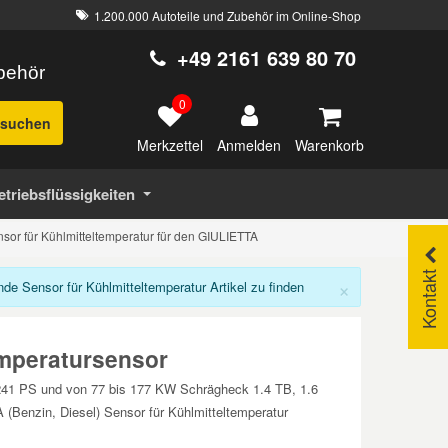
1.200.000 Autoteile und Zubehör im Online-Shop
+49 2161 639 80 70
ubehör
0
suchen
Merkzettel
Warenkorb
Anmelden
etriebsflüssigkeiten
sor für Kühlmitteltemperatur für den GIULIETTA
Kontakt
×
 Sensor für Kühlmitteltemperatur Artikel zu finden
mperatursensor
s 241 PS und von 77 bis 177 KW Schrägheck 1.4 TB, 1.6
enzin, Diesel) Sensor für Kühlmitteltemperatur