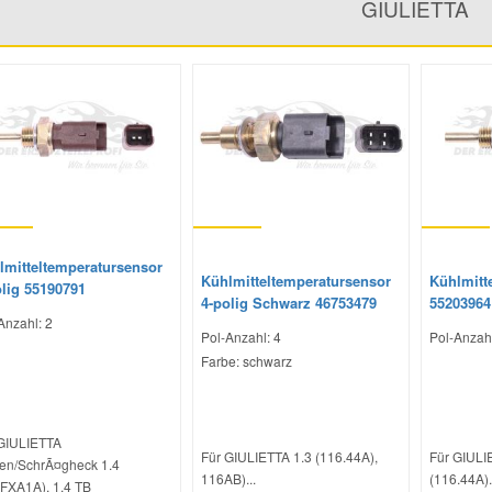
GIULIETTA
lmitteltemperatursensor
Kühlmitteltemperatursensor
Kühlmitt
olig 55190791
4-polig Schwarz 46753479
55203964
Anzahl: 2
Pol-Anzahl: 4
Pol-Anzahl
Farbe: schwarz
GIULIETTA
Für GIULIETTA 1.3 (116.44A),
Für GIULIE
en/SchrÃ¤gheck 1.4
116AB)...
(116.44A).
FXA1A), 1.4 TB