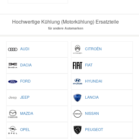
Hochwertige Kühlung (Motorkühlung) Ersatzteile
für andere Automarken
AUDI
CITROËN
DACIA
FIAT
FORD
HYUNDAI
JEEP
LANCIA
MAZDA
NISSAN
OPEL
PEUGEOT