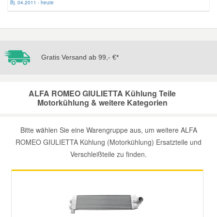
Bj. 04.2011 - heute
Mazda Ersatzteile
Mercedes Ersatzteile
Gratis Versand ab 99,- €*
Mini Ersatzteile
ALFA ROMEO GIULIETTA Kühlung Teile
Motorkühlung & weitere Kategorien
Mitsubishi Ersatzteile
Bitte wählen Sie eine Warengruppe aus, um weitere ALFA
Nissan Ersatzteile
ROMEO GIULIETTA Kühlung (Motorkühlung) Ersatzteile und
Verschleißteile zu finden.
Porsche Ersatzteile
Seat Ersatzteile
Skoda Ersatzteile