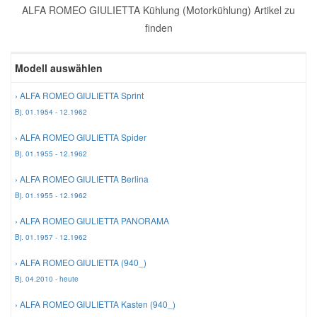
ALFA ROMEO GIULIETTA Kühlung (Motorkühlung) Artikel zu
Reparatur-Zubehör
Schlüsselgehäuse
Daewoo Ersatzteile
finden
Scheibenreinigung
Karosserie Werkzeug
Werkstattbedarf
Daihatsu Ersatzteile
Modell auswählen
Zündanlage und Glühanlage
› ALFA ROMEO GIULIETTA Sprint
Winter-Autozubehör
Dodge Ersatzteile
Bj. 01.1954 - 12.1962
› ALFA ROMEO GIULIETTA Spider
Honda Ersatzteile
Bj. 01.1955 - 12.1962
› ALFA ROMEO GIULIETTA Berlina
Hyundai Ersatzteile
Bj. 01.1955 - 12.1962
› ALFA ROMEO GIULIETTA PANORAMA
Jeep Ersatzteile
Bj. 01.1957 - 12.1962
› ALFA ROMEO GIULIETTA (940_)
Kia Ersatzteile
Bj. 04.2010 - heute
› ALFA ROMEO GIULIETTA Kasten (940_)
Lancia Ersatzteile