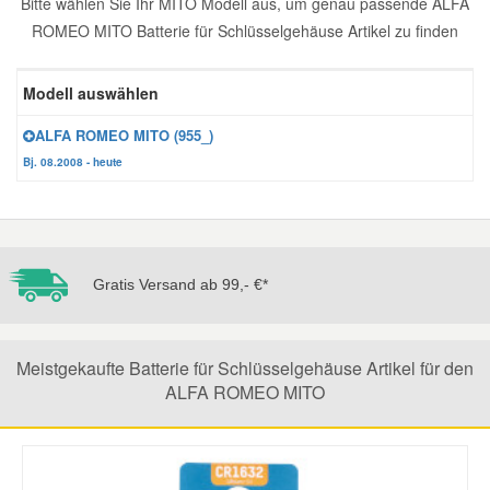
Bitte wählen Sie Ihr MITO Modell aus, um genau passende ALFA
ROMEO MITO Batterie für Schlüsselgehäuse Artikel zu finden
Reparatur-Zubehör
Schlüsselgehäuse
Daewoo Ersatzteile
Scheibenreinigung
Modell auswählen
Karosserie Werkzeug
Werkstattbedarf
Daihatsu Ersatzteile
Zündanlage und Glühanlage
ALFA ROMEO MITO (955_)
Winter-Autozubehör
Dodge Ersatzteile
Bj. 08.2008 - heute
Honda Ersatzteile
Gratis Versand ab 99,- €*
Hyundai Ersatzteile
Jeep Ersatzteile
Meistgekaufte Batterie für Schlüsselgehäuse Artikel für den
ALFA ROMEO MITO
Kia Ersatzteile
Lancia Ersatzteile