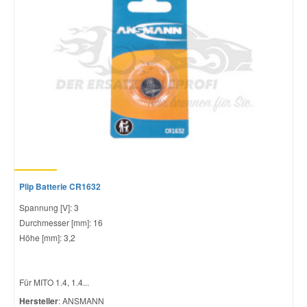
Mazda Ersatzteile
Mercedes Ersatzteile
Mini Ersatzteile
Mitsubishi Ersatzteile
Nissan Ersatzteile
Plip Batterie CR1632
Spannung [V]: 3
Durchmesser [mm]: 16
Porsche Ersatzteile
Höhe [mm]: 3,2
Seat Ersatzteile
Für MITO 1.4, 1.4...
Hersteller
: ANSMANN
Skoda Ersatzteile