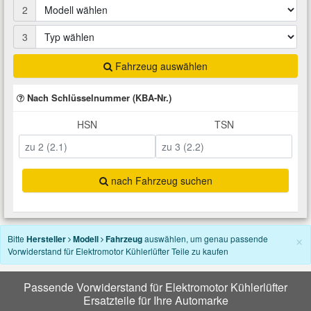
2
Total Motoröle
Druckluft Werkzeuge
Glühlampen
Montage
VW Ersatzteile
Heizung und Klimaanlage
3
Fahrwerk Werkzeuge
Kfz-Pflege
Reiniger
Abarth Ersatzteile
Kraftstoffsystem
Fahrzeug auswählen
Halterung Abgasstrang
Kofferraumwanne
Rostlöser
Kühlung
Nach Schlüsselnummer (KBA-Nr.)
Alfa Romeo Ersatzteile
HSN
TSN
Lenkung
Handwerkzeuge
Ladetechnik für Elektroautos
Scheibenkleber
Audi Ersatzteile
Motor
Kfz Spezialwerkzeuge
Marderschutz
Schmiermittel
BMW Ersatzteile
nach Fahrzeug suchen
Innenausstattung
Leitungsverbinder
Nachrüstwischer
Chevrolet Ersatzteile
×
Karosserieteile
Bitte
Hersteller
Modell
Fahrzeug
auswählen, um genau passende
Vorwiderstand für Elektromotor Kühlerlüfter Teile zu kaufen
Motortechnik Werkzeuge
Pannenhilfe
Chrysler Ersatzteile
Räder und Reifen
Passende Vorwiderstand für Elektromotor Kühlerlüfter
Prüf- und Messwerkzeuge
Reifen Zubehör
Cupra Ersatzteile
Ersatzteile für Ihre Automarke
Riementrieb