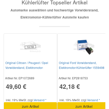
Kühlerlüfter Topseller Artikel
Automarke auswählen und hochwertige Vorwiderstand,
Mazda Ersatzteile
Elektromotor-Kühlerlüfter Autoteile kaufen
Mercedes Ersatzteile
Mini Ersatzteile
Mitsubishi Ersatzteile
Original Citroen / Peugeot / Opel
Original Ford Vorwiderstand,
Nissan Ersatzteile
Vorwiderstand, Elektromotor-
Elektromotor-Kühlerlüfter 1559498
Kühlerlüfter 1267A8
Artikel Nr. EP1072689
Artikel Nr. EP2818753
Porsche Ersatzteile
49,60 €
42,18 €
Seat Ersatzteile
inkl. 19% MwSt. zzgl.
Versand *
inkl. 19% MwSt. zzgl.
Versand *
zum Artikel
zum Artikel
Skoda Ersatzteile