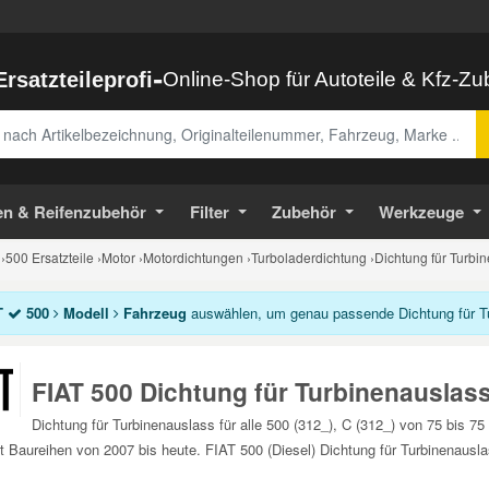
-
Ersatzteileprofi
Online-Shop für Autoteile & Kfz-Z
abe
en & Reifenzubehör
Filter
Zubehör
Werkzeuge
›
500 Ersatzteile
›
Motor
›
Motordichtungen
›
Turboladerdichtung
›
Dichtung für Turbi
T
500
Modell
Fahrzeug
auswählen, um genau passende Dichtung für Tur
FIAT 500 Dichtung für Turbinenauslas
Dichtung für Turbinenauslass für alle 500 (312_), C (312_) von 75 bis 
et Baureihen von 2007 bis heute. FIAT 500 (Diesel) Dichtung für Turbinenausla