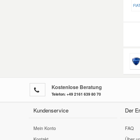
FIAT
Smart Ersatzteile
Suzuki Ersatzteile
Toyota Ersatzteile
Vauxhall Ersatzteile
Kostenlose Beratung
Volvo Ersatzteile
Telefon:
+49 2161 639 80 70
Kundenservice
Der Er
Mein Konto
FAQ
Kontakt
Über u