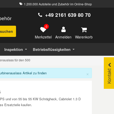
1.200.000 Autoteile und Zubehör im Online-Shop
+49 2161 639 80 70
ubehör
0
suchen
Merkzettel
Warenkorb
Anmelden
Inspektion
Betriebsflüssigkeiten
nenauslass für den 500
Kontakt
×
binenauslass Artikel zu finden
s
75 PS und von 55 bis 55 KW Schrägheck, Cabriolet 1.3 D
ss Ersatzteile kaufen.