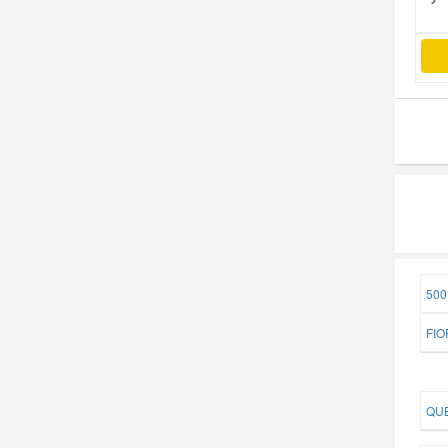
Mazda Ersatzteile
Mercedes Ersatzteile
Mini Ersatzteile
Mitsubishi Ersatzteile
Nissan Ersatzteile
500
Porsche Ersatzteile
FIO
Seat Ersatzteile
QUB
Skoda Ersatzteile