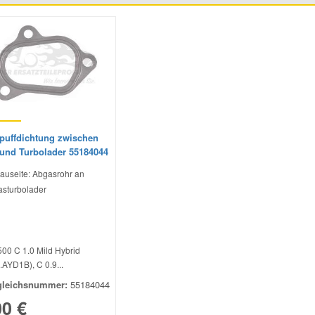
puffdichtung zwischen
 und Turbolader 55184044
auseite: Abgasrohr an
sturbolader
500 C 1.0 Mild Hybrid
.AYD1B), C 0.9...
gleichsnummer:
55184044
00 €