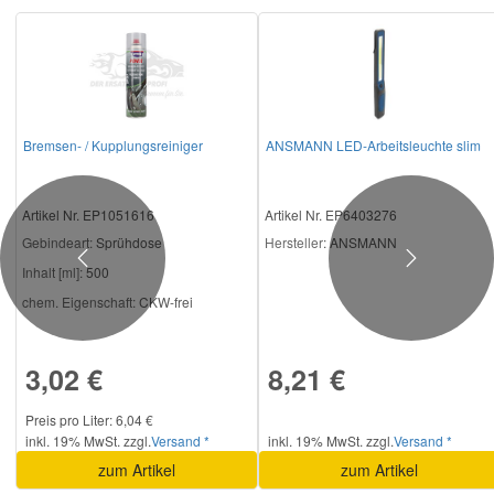
Bremsen- / Kupplungsreiniger
ANSMANN LED-Arbeitsleuchte slim
Artikel Nr. EP1051616
Artikel Nr. EP6403276
Gebindeart:
Sprühdose
Hersteller
: ANSMANN
Previous
Next
Inhalt [ml]:
500
chem. Eigenschaft:
CKW-frei
3,02 €
8,21 €
Preis pro Liter: 6,04 €
inkl. 19% MwSt. zzgl.
Versand *
inkl. 19% MwSt. zzgl.
Versand *
zum Artikel
zum Artikel