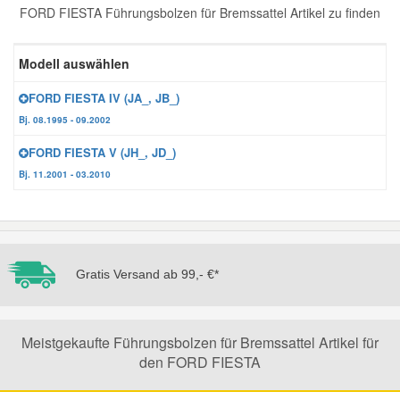
FORD FIESTA Führungsbolzen für Bremssattel Artikel zu finden
Reparatur-Zubehör
Schlüsselgehäuse
Daewoo Ersatzteile
Scheibenreinigung
Modell auswählen
Karosserie Werkzeug
Werkstattbedarf
Daihatsu Ersatzteile
Zündanlage und Glühanlage
FORD FIESTA IV (JA_, JB_)
Bj. 08.1995 - 09.2002
Winter-Autozubehör
Dodge Ersatzteile
FORD FIESTA V (JH_, JD_)
Bj. 11.2001 - 03.2010
Honda Ersatzteile
Hyundai Ersatzteile
Gratis Versand ab 99,- €*
Jeep Ersatzteile
Kia Ersatzteile
Meistgekaufte Führungsbolzen für Bremssattel Artikel für
den FORD FIESTA
Lancia Ersatzteile