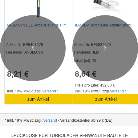
ANSMANN LED-Arbeitsleuchte slim
JLM JLM Turbolader Additiv (20ml)
Artikel Nr. EP6403276
Artikel Nr. EP5027929
Previous
Next
Hersteller
: ANSMANN
Hersteller
: JLM
Inhalt [ml]:
20
8,21 €
8,64 €
Preis pro Liter: 432,00 €
inkl. 19% MwSt. zzgl.
Versand *
inkl. 19% MwSt. zzgl.
Versand *
zum Artikel
zum Artikel
* inkl. 19% MwSt. zzgl.
Versand
- Versandkostenfrei ab 99 € (DE)
DRUCKDOSE FÜR TURBOLADER VERWANDTE BAUTEILE