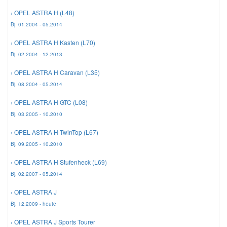
› OPEL ASTRA H (L48)
Mazda Ersatzteile
Bj. 01.2004 - 05.2014
› OPEL ASTRA H Kasten (L70)
Mercedes Ersatzteile
Bj. 02.2004 - 12.2013
› OPEL ASTRA H Caravan (L35)
Mini Ersatzteile
Bj. 08.2004 - 05.2014
› OPEL ASTRA H GTC (L08)
Mitsubishi Ersatzteile
Bj. 03.2005 - 10.2010
› OPEL ASTRA H TwinTop (L67)
Nissan Ersatzteile
Bj. 09.2005 - 10.2010
› OPEL ASTRA H Stufenheck (L69)
Porsche Ersatzteile
Bj. 02.2007 - 05.2014
› OPEL ASTRA J
Seat Ersatzteile
Bj. 12.2009 - heute
› OPEL ASTRA J Sports Tourer
Skoda Ersatzteile