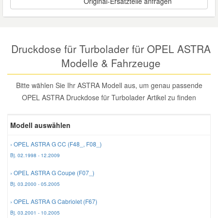
Original-Ersatzteile anfragen
Reparatur-Zubehör
Schlüsselgehäuse
Daewoo Ersatzteile
Scheibenreinigung
Karosserie Werkzeug
Werkstattbedarf
Daihatsu Ersatzteile
Druckdose für Turbolader für OPEL ASTRA
Zündanlage und Glühanlage
Modelle & Fahrzeuge
Winter-Autozubehör
Dodge Ersatzteile
Bitte wählen Sie Ihr ASTRA Modell aus, um genau passende
OPEL ASTRA Druckdose für Turbolader Artikel zu finden
Honda Ersatzteile
Modell auswählen
Hyundai Ersatzteile
› OPEL ASTRA G CC (F48_, F08_)
Jeep Ersatzteile
Bj. 02.1998 - 12.2009
› OPEL ASTRA G Coupe (F07_)
Kia Ersatzteile
Bj. 03.2000 - 05.2005
› OPEL ASTRA G Cabriolet (F67)
Lancia Ersatzteile
Bj. 03.2001 - 10.2005