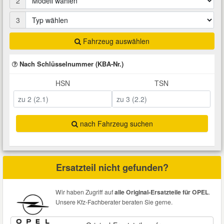
2
Total Motoröle
Druckluft Werkzeuge
Glühlampen
Montage
VW Ersatzteile
Heizung und Klimaanlage
3
Fahrwerk Werkzeuge
Kfz-Pflege
Reiniger
Fahrzeug auswählen
Abarth Ersatzteile
Kraftstoffsystem
Nach Schlüsselnummer (KBA-Nr.)
Halterung Abgasstrang
Kofferraumwanne
Rostlöser
Kühlung
Alfa Romeo Ersatzteile
HSN
TSN
Lenkung
Handwerkzeuge
Ladetechnik für Elektroautos
Scheibenkleber
Audi Ersatzteile
Motor
nach Fahrzeug suchen
Kfz Spezialwerkzeuge
Marderschutz
Schmiermittel
BMW Ersatzteile
Innenausstattung
Leitungsverbinder
Nachrüstwischer
Chevrolet Ersatzteile
Ersatzteil nicht gefunden?
Karosserieteile
Motortechnik Werkzeuge
Pannenhilfe
Chrysler Ersatzteile
Wir haben Zugriff auf
alle Original-Ersatzteile für OPEL
.
Räder und Reifen
Unsere Kfz-Fachberater beraten Sie gerne.
Prüf- und Messwerkzeuge
Reifen Zubehör
Cupra Ersatzteile
Riementrieb